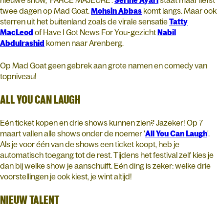
nieuwe show, 'FARCE MAJEURE'.
Serine
Ayari
staat maar liefst
twee dagen op Mad Goat.
Mohsin
Abbas
komt langs. Maar ook
sterren uit het buitenland zoals de virale sensatie
Tatty
MacLeod
of Have I Got News For You-gezicht
Nabil
Abdulrashid
komen naar Arenberg.
Op Mad Goat geen gebrek aan grote namen en comedy van
topniveau!
ALL YOU CAN LAUGH
Eén ticket kopen en drie shows kunnen zien? Jazeker! Op 7
maart vallen alle shows onder de noemer '
All You Can Laugh
'.
Als je voor één van de shows een ticket koopt, heb je
automatisch toegang tot de rest. Tijdens het festival zelf kies je
dan bij welke show je aanschuift. Eén ding is zeker: welke drie
voorstellingen je ook kiest, je wint altijd!
NIEUW TALENT