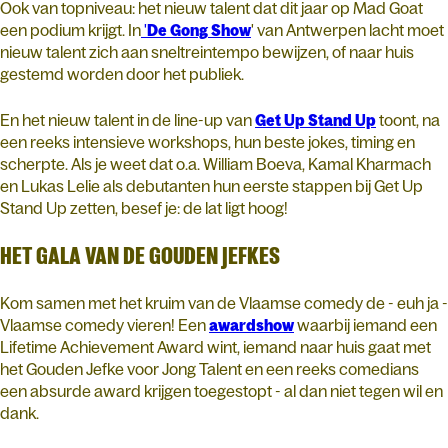
Ook van topniveau: het nieuw talent dat dit jaar op Mad Goat
een podium krijgt. In
'
De
Gong
Show
' van Antwerpen lacht moet
nieuw talent zich aan sneltreintempo bewijzen, of naar huis
gestemd worden door het publiek.
En het nieuw talent in de line-up van
Get
Up
Stand
Up
toont, na
een reeks intensieve workshops, hun beste jokes, timing en
scherpte. Als je weet dat o.a. William Boeva, Kamal Kharmach
en Lukas Lelie als debutanten hun eerste stappen bij Get Up
Stand Up zetten, besef je: de lat ligt hoog!
HET GALA VAN DE GOUDEN JEFKES
Kom samen met het kruim van de Vlaamse comedy de - euh ja -
Vlaamse comedy vieren! Een
awardshow
waarbij iemand een
Lifetime Achievement Award wint, iemand naar huis gaat met
het Gouden Jefke voor Jong Talent en een reeks comedians
een absurde award krijgen toegestopt - al dan niet tegen wil en
dank.