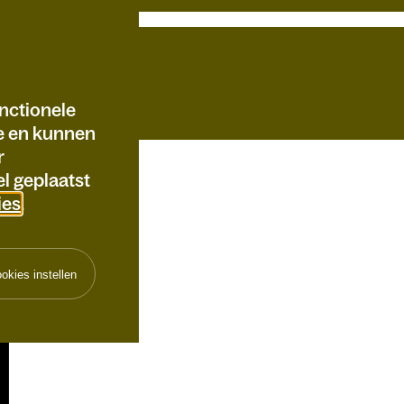
nctionele
te en kunnen
r
l geplaatst
T
ies
.
okies instellen