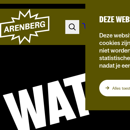
DEZE WEB
Deze websit
cookies zij
niet worde
statistisch
WAT
nadat je ee
Alles toes