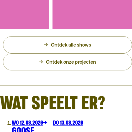
WO 16.12.2026
MEAU
NCARROUSEL -
Ontdek alle shows
KEN, VIJF
Liefde Onderschat -
Ontdek onze projecten
Theatertour
WAT SPEELT ER?
WO 12.08.2026
DO 13.08.2026
GOOSE