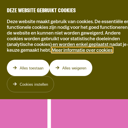
DEZE WEBSITE GEBRUIKT COOKIES
Deze website maakt gebruik van cookies. De essentiële e
functionele cookies zijn nodig voor het goed functionere
de website en kunnen niet worden geweigerd. Andere
cookies worden gebruikt voor statistische doeleinden
(analytische cookies) en worden enkel geplaatst nadat je
keuze gemaakt hebt.
Meer informatie over cookies
.
Alles toestaan
Alles weigeren
Cookies instellen
VR 11.12.2026
ZA 12.09.2026
ZO
IWEIN SEGERS
YONG YELLO
Het Beste Ooit