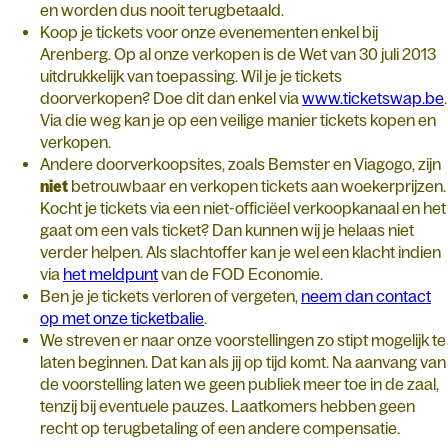
en worden dus nooit terugbetaald.
Koop je tickets voor onze evenementen enkel bij
Arenberg. Op al onze verkopen is de Wet van 30 juli 2013
uitdrukkelijk van toepassing. Wil je je tickets
doorverkopen? Doe dit dan enkel via
www.ticketswap.be
.
Via die weg kan je op een veilige manier tickets kopen en
verkopen.
Andere doorverkoopsites, zoals Bemster en Viagogo, zijn
niet
betrouwbaar en verkopen tickets aan woekerprijzen.
Kocht je tickets via een niet-officiëel verkoopkanaal en het
gaat om een vals ticket? Dan kunnen wij je helaas niet
verder helpen. Als slachtoffer kan je wel een klacht indien
via
het meldpunt
van de FOD Economie.
Ben je je tickets verloren of vergeten,
neem dan contact
op met onze ticketbalie
.
We streven er naar onze voorstellingen zo stipt mogelijk te
laten beginnen. Dat kan als jij op tijd komt. Na aanvang van
de voorstelling laten we geen publiek meer toe in de zaal,
tenzij bij eventuele pauzes. Laatkomers hebben geen
recht op terugbetaling of een andere compensatie.