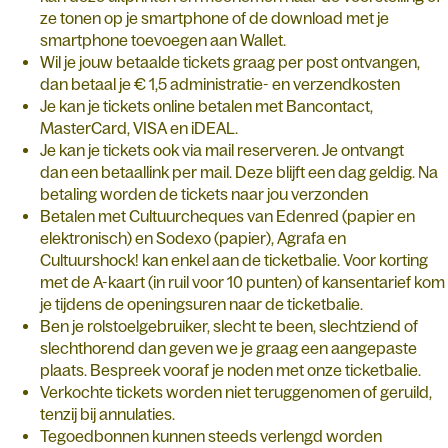
ze tonen op je smartphone of de download met je
smartphone toevoegen aan Wallet.
Wil je jouw betaalde tickets graag per post ontvangen,
dan betaal je € 1,5 administratie- en verzendkosten
Je kan je tickets online betalen met Bancontact,
MasterCard, VISA en iDEAL.
Je kan je tickets ook via mail reserveren. Je ontvangt
dan een betaallink per mail. Deze blijft een dag geldig. Na
betaling worden de tickets naar jou verzonden
Betalen met Cultuurcheques van Edenred (papier en
elektronisch) en Sodexo (papier), Agrafa en
Cultuurshock! kan enkel aan de ticketbalie. Voor korting
met de A-kaart (in ruil voor 10 punten) of kansentarief kom
je tijdens de openingsuren naar de ticketbalie.
Ben je rolstoelgebruiker, slecht te been, slechtziend of
slechthorend dan geven we je graag een aangepaste
plaats. Bespreek vooraf je noden met onze ticketbalie.
Verkochte tickets worden niet teruggenomen of geruild,
tenzij bij annulaties.
Tegoedbonnen kunnen steeds verlengd worden