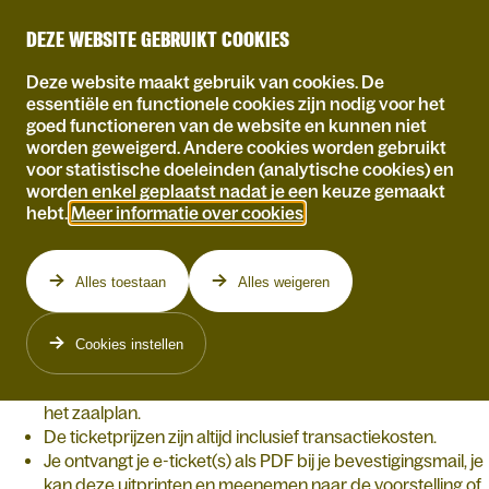
DEZE WEBSITE GEBRUIKT COOKIES
Deze website maakt gebruik van cookies. De
essentiële en functionele cookies zijn nodig voor het
goed functioneren van de website en kunnen niet
Homepagina
worden geweigerd. Andere cookies worden gebruikt
voor statistische doeleinden (analytische cookies) en
ALGEMENE
worden enkel geplaatst nadat je een keuze gemaakt
hebt.
Meer informatie over cookies
.
VOORWAARDEN
Alles toestaan
Alles weigeren
Online kan je maximaal 10 tickets voor eenzelfde
Cookies instellen
voorstelling kopen.
Bij genummerde voorstellingen kies je zelf je stoel(en) in
het zaalplan.
De ticketprijzen zijn altijd inclusief transactiekosten.
Je ontvangt je e-ticket(s) als PDF bij je bevestigingsmail, je
kan deze uitprinten en meenemen naar de voorstelling of