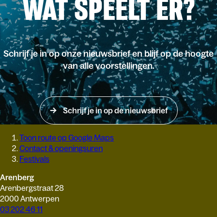
WAT SPEELT ER?
Schrijf je in op onze nieuwsbrief en blijf op de hoogte
van alle voorstellingen.
Schrijf je in op de nieuwsbrief
Toon route op Google Maps
Contact & openingsuren
Festivals
Arenberg
Arenbergstraat 28
2000 Antwerpen
03 202 46 11