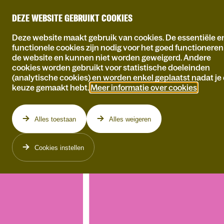
DEZE WEBSITE GEBRUIKT COOKIES
Deze website maakt gebruik van cookies. De essentiële e
functionele cookies zijn nodig voor het goed functionere
de website en kunnen niet worden geweigerd. Andere
cookies worden gebruikt voor statistische doeleinden
(analytische cookies) en worden enkel geplaatst nadat je
keuze gemaakt hebt.
Meer informatie over cookies
.
Alles toestaan
Alles weigeren
Cookies instellen
VR 11.12.2026
ZA 12.09.2026
ZO
IWEIN SEGERS
YONG YELLO
Het Beste Ooit