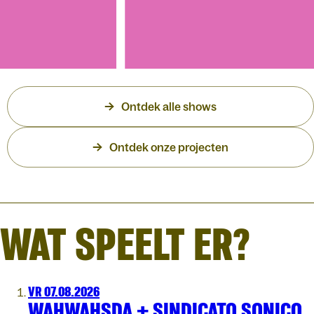
WO 16.12.2026
MEAU
ENCARROUSEL -
Ontdek alle shows
KKEN, VIJF
Liefde Onderschat -
Ontdek onze projecten
Theatertour
WAT SPEELT ER?
VR 07.08.2026
WAHWAHSDA + SINDICATO SONICO