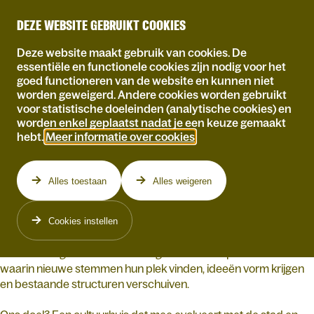
DEZE WEBSITE GEBRUIKT COOKIES
Deze website maakt gebruik van cookies. De
essentiële en functionele cookies zijn nodig voor het
goed functioneren van de website en kunnen niet
Homepagina
worden geweigerd. Andere cookies worden gebruikt
voor statistische doeleinden (analytische cookies) en
COMMUNITY
worden enkel geplaatst nadat je een keuze gemaakt
hebt.
Meer informatie over cookies
.
Arenberg is meer dan een huis van verschillende podia, we zijn
Alles toestaan
Alles weigeren
een netwerk in beweging.
Makers, partners, buren en vrijwilligers geven samen mee vorm
Cookies instellen
aan wat er speelt in de stad. We delen ruimte, kennis en
verantwoordelijkheid. Soms leiden we, soms luisteren we, vaak
creëren we gewoon samen. Zo groeit een coöperatief netwerk
waarin nieuwe stemmen hun plek vinden, ideeën vorm krijgen
en bestaande structuren verschuiven.