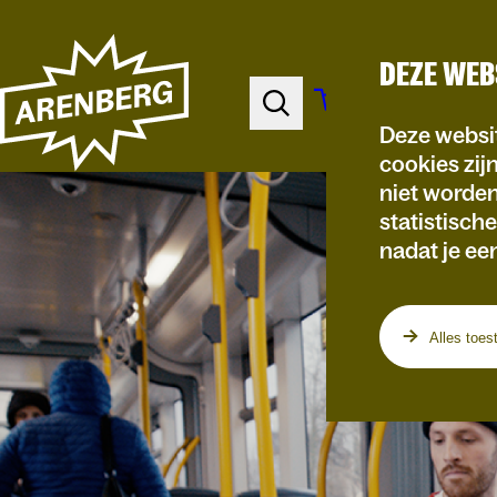
DEZE WEB
Deze websit
cookies zij
niet worde
statistisch
nadat je ee
Alles toes