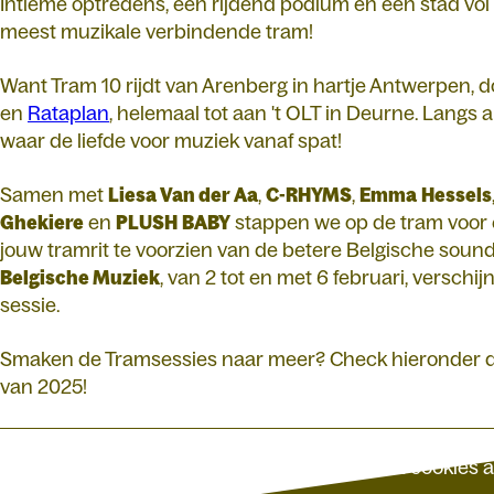
Intieme optredens, een rijdend podium en een stad vol 
meest muzikale verbindende tram!
Want Tram 10 rijdt van Arenberg in hartje Antwerpen, 
en
Rataplan
, helemaal tot aan 't OLT in Deurne. Langs
waar de liefde voor muziek vanaf spat!
Samen met
Liesa Van der Aa
,
C-RHYMS
,
Emma
Hessels
Ghekiere
en
PLUSH
BABY
stappen we op de tram voor 
jouw tramrit te voorzien van de betere Belgische sound
Belgische Muziek
, van 2 tot en met 6 februari, verschi
sessie.
Smaken de Tramsessies naar meer? Check hieronder de
van 2025!