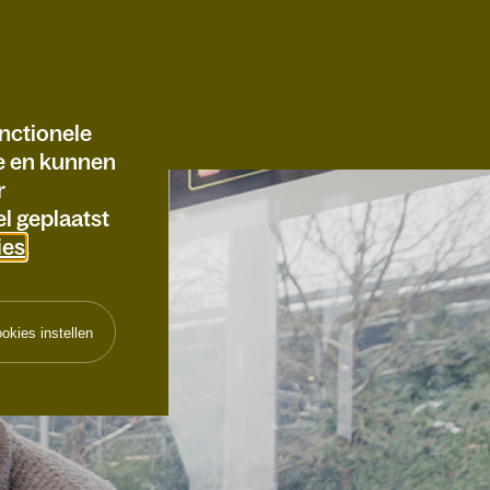
nctionele
te en kunnen
r
l geplaatst
ies
.
okies instellen