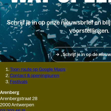
Schrijf je in op onze nieuwsbrief en bli
voorstellingen.
Schrijf je in op de nieuw
Toon route op Google Maps
Contact & openingsuren
Festivals
Arenberg
Arenbergstraat 28
2000 Antwerpen