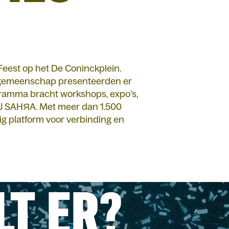
Feest op het De Coninckplein.
e gemeenschap presenteerden er
ogramma bracht workshops, expo’s,
 DJ SAHЯA. Met meer dan 1.500
ig platform voor verbinding en
LT ER?