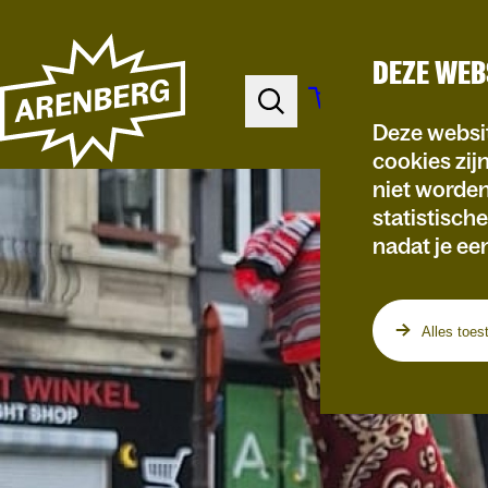
DEZE WEB
Deze websit
cookies zij
niet worde
statistisch
nadat je ee
Alles toes