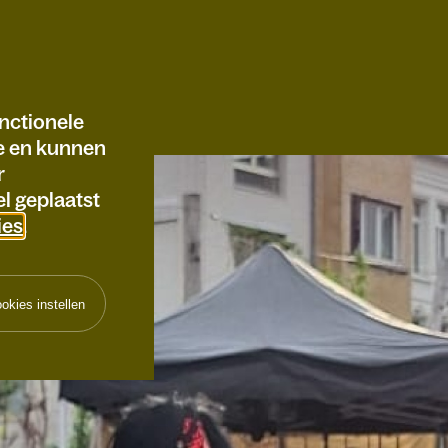
nctionele
te en kunnen
r
l geplaatst
ies
.
okies instellen