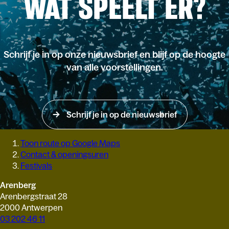
WAT SPEELT ER?
Schrijf je in op onze nieuwsbrief en blijf op de hoogte
van alle voorstellingen.
Schrijf je in op de nieuwsbrief
Toon route op Google Maps
Contact & openingsuren
Festivals
Arenberg
Arenbergstraat 28
2000 Antwerpen
03 202 46 11