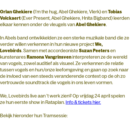
Orlan
Ghekiere
(I’m the hug, Abel Ghekiere, Vlerk) en
Tobias
Volckaert
(Ever Present, Abel Ghekiere, Hnita Bigband) leerden
elkaar kennen onder de vleugels van
Abel
Ghekiere
.
In Abels band ontwikkelden ze een sterke muzikale band die ze
verder willen verkennen in hun nieuwe project
We,
Lovebirds
.
Samen met accordeoniste
Suzan
Peeters
en
kunstenares
Ramona
Vangrinsven
interpreteren ze de wereld
van vogels, zowel auditief als visueel. Ze verkennen de relatie
tussen vogels en hun/onze leefomgeving en gaan op zoek naar
de invloed van een steeds veranderende context op de oh zo
vertrouwde soundtrack die vogels in ons leven vormen.
We, Lovebirds live aan 't werk zien? Op vrijdag 24 april spelen
ze hun eerste show in Rataplan.
Info & tickets hier.
Bekijk hieronder hun Tramsessie: