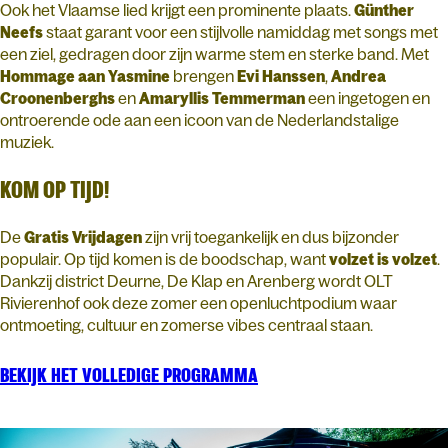
Ook het Vlaamse lied krijgt een prominente plaats.
Günther
Neefs
staat garant voor een stijlvolle namiddag met songs met
een ziel, gedragen door zijn warme stem en sterke band. Met
Hommage aan Yasmine
brengen
Evi Hanssen
,
Andrea
Croonenberghs
en
Amaryllis Temmerman
een ingetogen en
ontroerende ode aan een icoon van de Nederlandstalige
muziek.
KOM OP TIJD!
De
Gratis Vrijdagen
zijn vrij toegankelijk en dus bijzonder
populair. Op tijd komen is de boodschap, want
volzet is volzet
.
Dankzij district Deurne, De Klap en Arenberg wordt OLT
Rivierenhof ook deze zomer een openluchtpodium waar
ontmoeting, cultuur en zomerse vibes centraal staan.
BEKIJK HET VOLLEDIGE PROGRAMMA