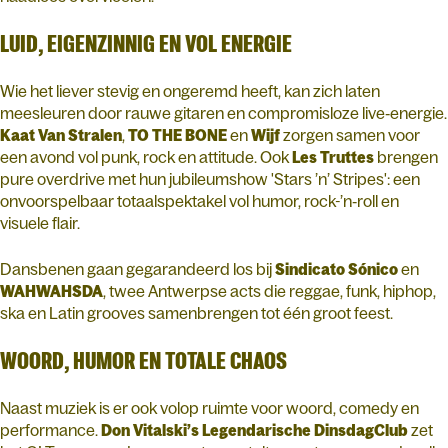
LUID, EIGENZINNIG EN VOL ENERGIE
Wie het liever stevig en ongeremd heeft, kan zich laten
meesleuren door rauwe gitaren en compromisloze live‑energie.
Kaat Van Stralen
,
TO THE BONE
en
Wijf
zorgen samen voor
een avond vol punk, rock en attitude. Ook
Les Truttes
brengen
pure overdrive met hun jubileumshow 'Stars ’n’ Stripes': een
onvoorspelbaar totaalspektakel vol humor, rock-’n‑roll en
visuele flair.
Dansbenen gaan gegarandeerd los bij
Sindicato Sónico
en
WAHWAHSDA
, twee Antwerpse acts die reggae, funk, hiphop,
ska en Latin grooves samenbrengen tot één groot feest.
WOORD, HUMOR EN TOTALE CHAOS
Naast muziek is er ook volop ruimte voor woord, comedy en
performance.
Don Vitalski’s Legendarische DinsdagClub
zet