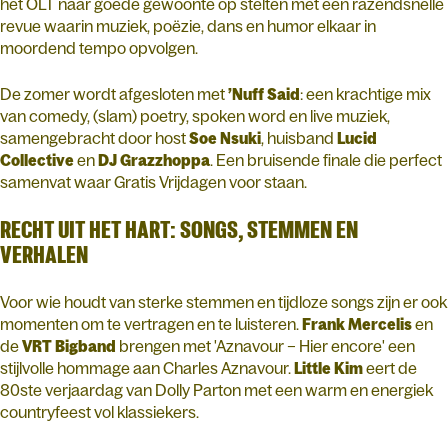
het OLT naar goede gewoonte op stelten met een razendsnelle
revue waarin muziek, poëzie, dans en humor elkaar in
moordend tempo opvolgen.
De zomer wordt afgesloten met
’Nuff Said
: een krachtige mix
van comedy, (slam) poetry, spoken word en live muziek,
samengebracht door host
Soe Nsuki
, huisband
Lucid
Collective
en
DJ Grazzhoppa
. Een bruisende finale die perfect
samenvat waar Gratis Vrijdagen voor staan.
RECHT UIT HET HART: SONGS, STEMMEN EN
VERHALEN
Voor wie houdt van sterke stemmen en tijdloze songs zijn er ook
momenten om te vertragen en te luisteren.
Frank Mercelis
en
de
VRT Bigband
brengen met 'Aznavour – Hier encore' een
stijlvolle hommage aan Charles Aznavour.
Little Kim
eert de
80ste verjaardag van Dolly Parton met een warm en energiek
countryfeest vol klassiekers.