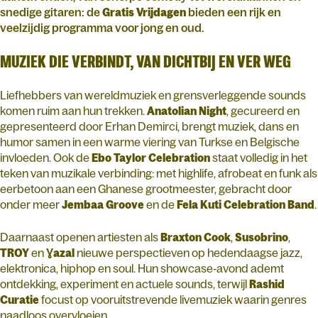
snedige gitaren: de
Gratis Vrijdagen
bieden een rijk en
veelzijdig programma voor jong en oud.
MUZIEK DIE VERBINDT, VAN DICHTBIJ EN VER WEG
Liefhebbers van wereldmuziek en grensverleggende sounds
komen ruim aan hun trekken.
Anatolian Night
, gecureerd en
gepresenteerd door Erhan Demirci, brengt muziek, dans en
humor samen in een warme viering van Turkse en Belgische
invloeden. Ook de
Ebo Taylor Celebration
staat volledig in het
teken van muzikale verbinding: met highlife, afrobeat en funk als
eerbetoon aan een Ghanese grootmeester, gebracht door
onder meer
Jembaa Groove
en de
Fela Kuti Celebration Band
.
Daarnaast openen artiesten als
Braxton Cook
,
Susobrino
,
TROY
en
Ɣazal
nieuwe perspectieven op hedendaagse jazz,
elektronica, hiphop en soul. Hun showcase‑avond ademt
ontdekking, experiment en actuele sounds, terwijl
Rashid
Curatie
focust op vooruitstrevende livemuziek waarin genres
naadloos overvloeien.