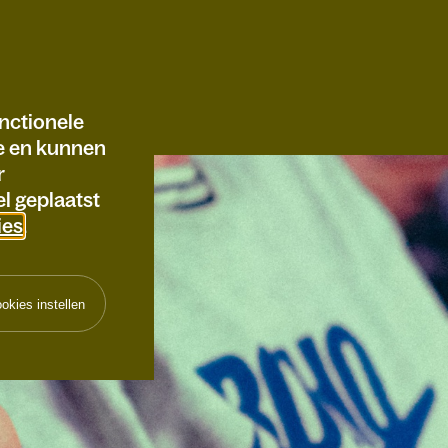
nctionele
te en kunnen
r
l geplaatst
ies
.
okies instellen