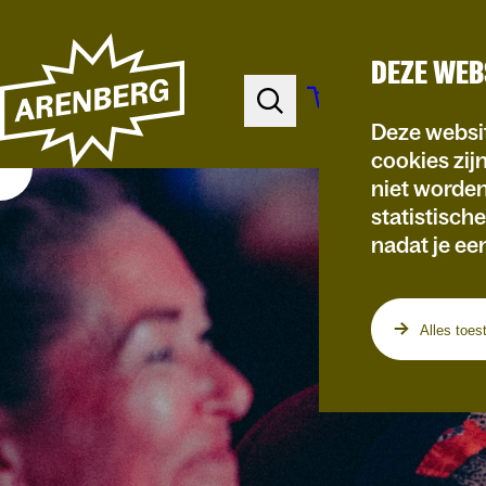
DEZE WEB
Deze websit
cookies zij
niet worde
statistisch
nadat je ee
Alles toes