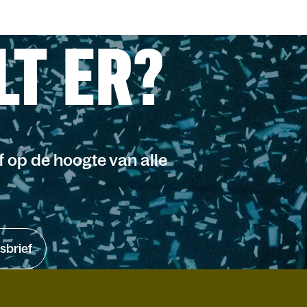
LT ER?
jf op de hoogte van alle
sbrief