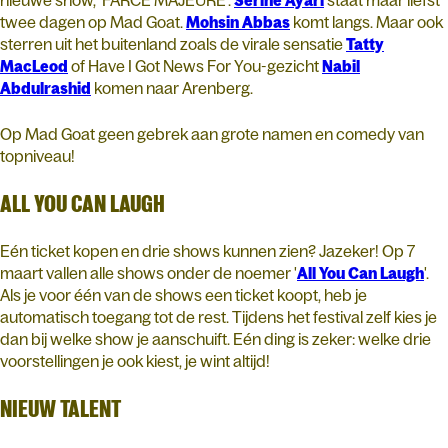
nieuwe show, 'FARCE MAJEURE'.
Serine
Ayari
staat maar liefst
twee dagen op Mad Goat.
Mohsin
Abbas
komt langs. Maar ook
sterren uit het buitenland zoals de virale sensatie
Tatty
MacLeod
of Have I Got News For You-gezicht
Nabil
Abdulrashid
komen naar Arenberg.
Op Mad Goat geen gebrek aan grote namen en comedy van
topniveau!
ALL YOU CAN LAUGH
Eén ticket kopen en drie shows kunnen zien? Jazeker! Op 7
maart vallen alle shows onder de noemer '
All You Can Laugh
'.
Als je voor één van de shows een ticket koopt, heb je
automatisch toegang tot de rest. Tijdens het festival zelf kies je
dan bij welke show je aanschuift. Eén ding is zeker: welke drie
voorstellingen je ook kiest, je wint altijd!
NIEUW TALENT