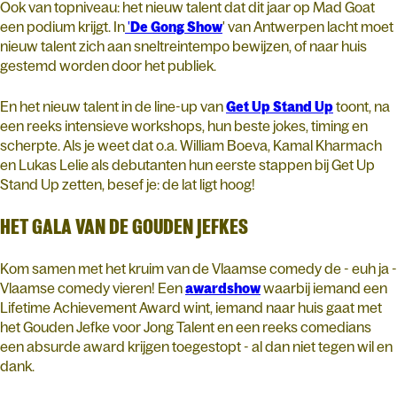
Ook van topniveau: het nieuw talent dat dit jaar op Mad Goat
een podium krijgt. In
'
De
Gong
Show
' van Antwerpen lacht moet
nieuw talent zich aan sneltreintempo bewijzen, of naar huis
gestemd worden door het publiek.
En het nieuw talent in de line-up van
Get
Up
Stand
Up
toont, na
een reeks intensieve workshops, hun beste jokes, timing en
scherpte. Als je weet dat o.a. William Boeva, Kamal Kharmach
en Lukas Lelie als debutanten hun eerste stappen bij Get Up
Stand Up zetten, besef je: de lat ligt hoog!
HET GALA VAN DE GOUDEN JEFKES
Kom samen met het kruim van de Vlaamse comedy de - euh ja -
Vlaamse comedy vieren! Een
awardshow
waarbij iemand een
Lifetime Achievement Award wint, iemand naar huis gaat met
het Gouden Jefke voor Jong Talent en een reeks comedians
een absurde award krijgen toegestopt - al dan niet tegen wil en
dank.