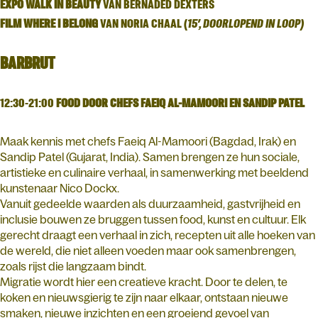
EXPO WALK IN BEAUTY
VAN BERNADED DEXTERS
FILM WHERE I BELONG
VAN NORIA CHAAL (
15’, DOORLOPEND IN LOOP)
BARBRUT
12:30-21:00
FOOD DOOR CHEFS FAEIQ AL-MAMOORI EN SANDIP PATEL
Maak kennis met chefs Faeiq Al-Mamoori (Bagdad, Irak) en
Sandip Patel (Gujarat, India). Samen brengen ze hun sociale,
artistieke en culinaire verhaal, in samenwerking met beeldend
kunstenaar Nico Dockx.
Vanuit gedeelde waarden als duurzaamheid, gastvrijheid en
inclusie bouwen ze bruggen tussen food, kunst en cultuur. Elk
gerecht draagt een verhaal in zich, recepten uit alle hoeken van
de wereld, die niet alleen voeden maar ook samenbrengen,
zoals rijst die langzaam bindt.
Migratie wordt hier een creatieve kracht. Door te delen, te
koken en nieuwsgierig te zijn naar elkaar, ontstaan nieuwe
smaken, nieuwe inzichten en een groeiend gevoel van