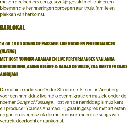
maken deelnemers een geurzakje gevuld met kruiden en
bloemen die herinneringen oproepen aan thuis, familie en
plekken van herkomst.
BARLOKAL
14:00-18:00
SONGS OF PASSAGE: LIVE RADIO EN PERFORMANCES
(NL/ENG)
MET HOST
YOUNISS AHAMAD
EN LIVE PERFORMANCES VAN
ANNA
BORODIKHINA, AMINA BELÔRF & SARAH DE WILDE, ZOA SMETS
EN
OMID
AGHAJANI
De mobiele radio van Onder Stroom strijkt neer in Arenberg
voor een namiddag live radio over migratie en muziek, onder de
noemer
Songs of Passage
. Host van de namiddag is muzikant
en producer Youniss Ahamad. Hij gaat in gesprek met artiesten
en gasten over muziek die met mensen meereist: songs van
vertrek, doortocht en aankomst.