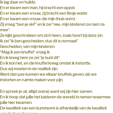
Ik lag daar en huilde.
En er kwam een man, hij bracht een appel.
En er kwam een vrouw, zij bracht een flesje water.
En er kwam een vrouw die mijn thuis werd.
Zij vroeg “ben je ok?” en ik zei “nee, mijn kinderen ze nam ze
mee”.
Ze kijkt geschrokken om zich heen, zoals hoort bij deze zin.
Ik zei “ik ben gescheiden, dus dit is normaal”.
Gescheiden, van mijn kinderen.
“Mag ik een knuffel” vroeg ik.
En ik kreeg hem ze zei “je kunt dit”.
En ik kon het, en die knuffel kreeg omdat ik instortte.
Dus wij moeten in de realiteit zijn.
Want dan pas kunnen we elkaar knuffels geven, als we
instorten en ruimte maken voor pijn.
En spreek je uit, altijd overal, want wij zijn hier samen.
En ik hoop dat jullie het luisteren de wereld in nemen waarmee
jullie hier kwamen.
De kwaliteit van een kunstwerk is afhankelijk van de kwaliteit