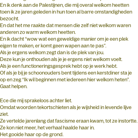
En ik denk aan de Palestijnen, die mij overal welkom heetten
toen ik ze jaren geleden in hun toen al barre omstandigheden
bezocht.
En dat het me raakte dat mensen die zelf niet welkom waren
anderen zo warm welkom heetten.
En ik dacht “wow wat een geweldige manier om je een plek
eigen te maken, er komt geen wapen aan te pas”.
Als je ergens welkom zegt dan is de plek van jou.
Deze kun je onthouden als je je ergens niet welkom voelt.
Als je een functioneringsgesprek hebt op je werk hebt.
Of als je bij je schoonouders bent tijdens een kerstdiner sta je
op en zeg “Ik wil beginnen met iedereen hier welkom heten”.
Gaat helpen.
Ece die mij sprakeloos achter liet.
Omdat woorden tekortschieten als je wijsheid in levende lijve
ziet.
Ze vertelde jarenlang dat fascisme eraan kwam, tot ze instortte.
Ze kon niet meer, het verhaal haalde haar in.
Het gooide haar op de grond.