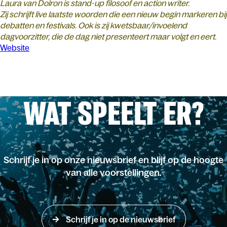
Laura van Dolron is stand-up filosoof en action writer.
Zij schrijft live laatste woorden die een nieuw begin markeren bij
debatten en festivals. Ook is zij kwetsbaar/invoelend
dagvoorzitter, die de dag niet presenteert maar volgt en eert.
Website
WAT SPEELT ER?
Schrijf je in op onze nieuwsbrief en blijf op de hoogte
van alle voorstellingen.
Schrijf je in op de nieuwsbrief