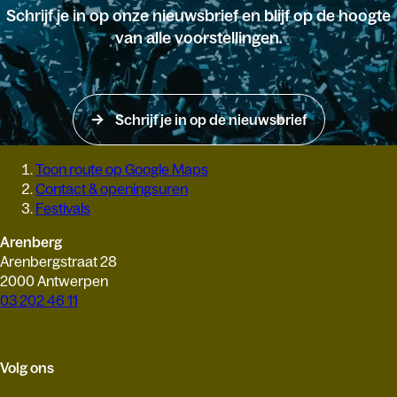
Schrijf je in op onze nieuwsbrief en blijf op de hoogte
van alle voorstellingen.
Schrijf je in op de nieuwsbrief
Toon route op Google Maps
Contact & openingsuren
Festivals
Arenberg
Arenbergstraat 28
2000 Antwerpen
03 202 46 11
Volg ons