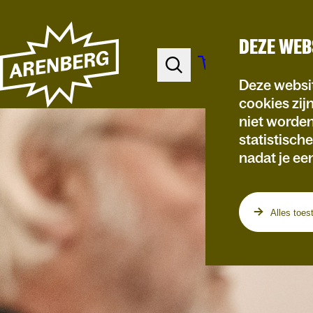
DEZE WEB
Deze websit
cookies zij
niet worde
statistisch
nadat je ee
Alles toes