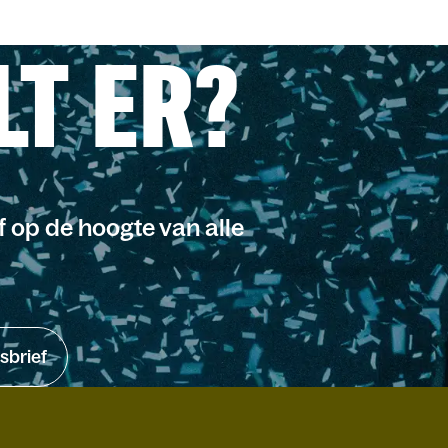
LT ER?
jf op de hoogte van alle
sbrief