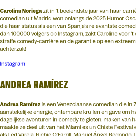
Carolina Noriega
zit in 't boeiendste jaar van haar carri
comedian uit Madrid won onlangs de 2025 Humor Oscar
die haar status als een van Spanje's relevantste com
dan 100.000 volgers op Instagram, zakt Caroline voor 't
straffe comedy-carrière en de garantie op een extreem
achterzak!
Instagram
ANDREA RAMÍREZ
Andrea
Ramírez
is een Venezolaanse comedian die in 
aanstekelijke energie, ontembare krullen en gave om h
dagelijkse avonturen in comedy te gieten, maken van h
maakte ze deel uit van het Miami es un Chiste Festiva
als Led Varela, Richie O'Farrill, Manuel Ángel Redondo, 