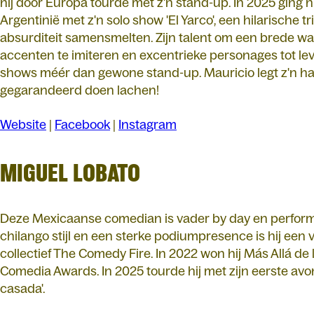
hij door Europa tourde met z'n stand-up. In 2025 ging hij
Argentinië met z'n solo show 'El Yarco', een hilarische 
absurditeit samensmelten. Zijn talent om een brede wa
accenten te imiteren en excentrieke personages tot le
shows méér dan gewone stand-up. Mauricio legt z'n hart 
gegarandeerd doen lachen!
Website
|
Facebook
|
Instagram
MIGUEL LOBATO
Deze Mexicaanse comedian is vader by day en perform
chilango stijl en een sterke podiumpresence is hij een 
collectief The Comedy Fire. In 2022 won hij Más Allá de
Comedia Awards. In 2025 tourde hij met zijn eerste avo
casada'.