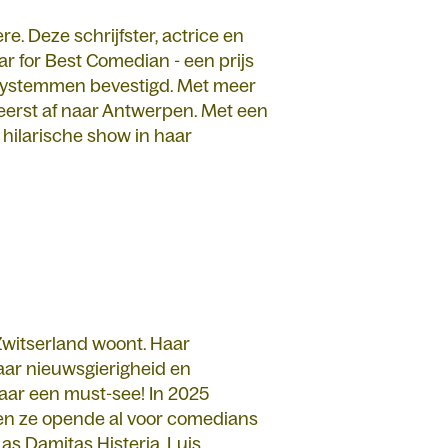
ère. Deze schrijfster, actrice en
 for Best Comedian - een prijs
edystemmen bevestigd. Met meer
 eerst af naar Antwerpen. Met een
 hilarische show in haar
Zwitserland woont. Haar
aar nieuwsgierigheid en
aar een must-see! In 2025
l en ze opende al voor comedians
Las Damitas Histeria, Luis