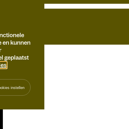
nctionele
te en kunnen
r
l geplaatst
ies
.
okies instellen