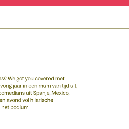
aans? We got you covered met
rig jaar in een mum van tijd uit,
n comedians uit Spanje, Mexico,
en avond vol hilarische
p het podium.