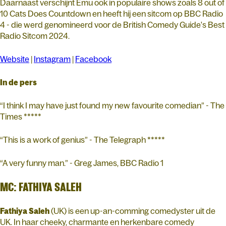
Daarnaast verschijnt Emu ook in populaire shows zoals 8 out of
10 Cats Does Countdown en heeft hij een sitcom op BBC Radio
4 - die werd genomineerd voor de British Comedy Guide's Best
Radio Sitcom 2024.
Website
|
Instagram
|
Facebook
In de pers
“I think I may have just found my new favourite comedian” - The
Times *****
“This is a work of genius” - The Telegraph *****
“A very funny man.” - Greg James, BBC Radio 1
MC: FATHIYA SALEH
Fathiya Saleh
(UK) is een up-an-comming comedyster uit de
UK. In haar cheeky, charmante en herkenbare comedy