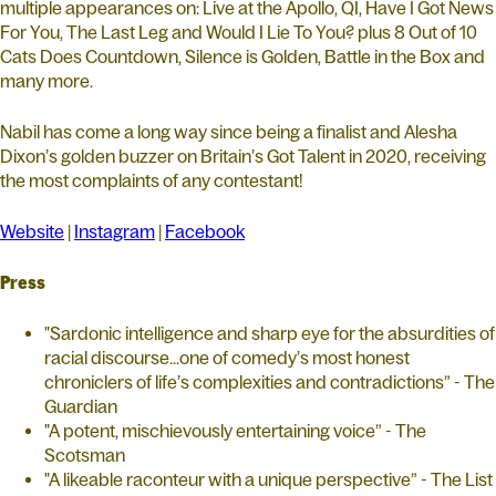
multiple appearances on: Live at the Apollo, QI, Have I Got News
For You, The Last Leg and Would I Lie To You? plus 8 Out of 10
Cats Does Countdown, Silence is Golden, Battle in the Box and
many more.
Nabil has come a long way since being a finalist and Alesha
Dixon’s golden buzzer on Britain’s Got Talent in 2020, receiving
the most complaints of any contestant!
Website
|
Instagram
|
Facebook
Press
"Sardonic intelligence and sharp eye for the absurdities of
racial discourse...one of comedy’s most honest
chroniclers of life’s complexities and contradictions” - The
Guardian
"A potent, mischievously entertaining voice” - The
Scotsman
"A likeable raconteur with a unique perspective” - The List