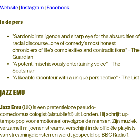
Website
|
Instagram
|
Facebook
In de pers
"Sardonic intelligence and sharp eye for the absurdities of
racial discourse...one of comedy’s most honest
chroniclers of life’s complexities and contradictions” - The
Guardian
"A potent, mischievously entertaining voice” - The
Scotsman
"A likeable raconteur with a unique perspective” - The List
JAZZ EMU
Jazz Emu
(UK) is een pretentieloze pseudo-
comedomusicologist (alstublieft!) uit Londen. Hij schrijft up-
tempo pop voor emotioneel onvolgroeide mensen. Zijn muziek
verzamelt miljoenen streams, verschijnt in de officiële playlists
van streamingdiensten en wordt gespeeld op BBC Radio 1.