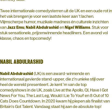
Twee internationale comedysterren uit de UK en een oude rot in
het vak brengen je voor een laatste keer aan 't lachen.
Vlijmscherpe humor, muzikale madness én culturele inzichten
van
Jazz Emu
,
Nabil Abdulrashid
en
Nigel Williams
. Stuk voor
stuk sensationele, prijzenwinnende headliners. Een avond vol
klasse, chaos en topcomedy!
NABIL ABDULRASHID
Nabil Abdulrashid
(UK) is een award-winnende en
internationaal gevierde stand-upper, die z'n unieke stijl over
heel de wereld presenteert. Je kent 'm van de top
comedyshows in de UK, zoals Live at the Apollo, QI, Have I Got
News For You, The Last Leg, Would I Lie To You? en 8 Out of 10
Cats Does Countdown. In 2020 kwam hij piepen als finalist van
Britain's Got Talent. Vandaag staat hij aan de absolute top!