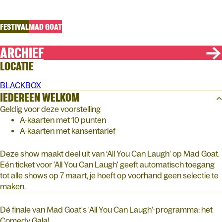
All You Can Laugh
FESTIVAL
MAD GOAT
ARCHIEF
LOCATIE
BLACKBOX
IEDEREEN WELKOM
Geldig voor deze voorstelling
A-kaarten met 10 punten
A-kaarten met kansentarief
Deze show maakt deel uit van ‘All You Can Laugh’ op Mad Goat.
Eén ticket voor 'All You Can Laugh' geeft automatisch toegang
tot alle shows op 7 maart, je hoeft op voorhand geen selectie te
maken.
Dé finale van Mad Goat's 'All You Can Laugh'-programma: het
Comedy Gala!