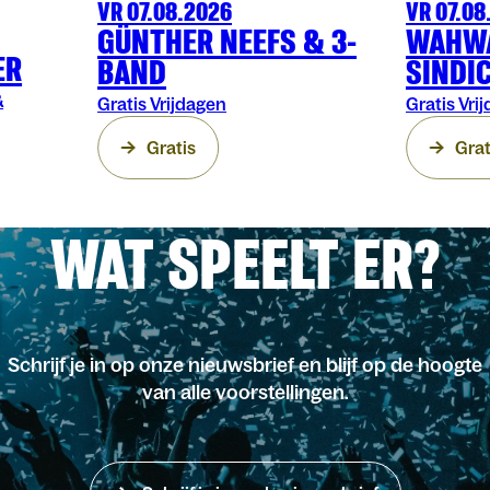
VR 07.08.2026
VR 07.08
FESTIVAL
OLT
FESTIVAL
OL
GÜNTHER NEEFS & 3-
WAHW
ER
BAND
SINDI
&
Gratis Vrijdagen
Gratis Vri
Gratis
Grat
WAT SPEELT ER?
Schrijf je in op onze nieuwsbrief en blijf op de hoogte
van alle voorstellingen.