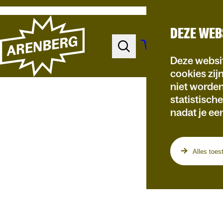
DEZE WEB
Deze websit
cookies zij
niet worde
statistisch
nadat je ee
Programma
Alles toes