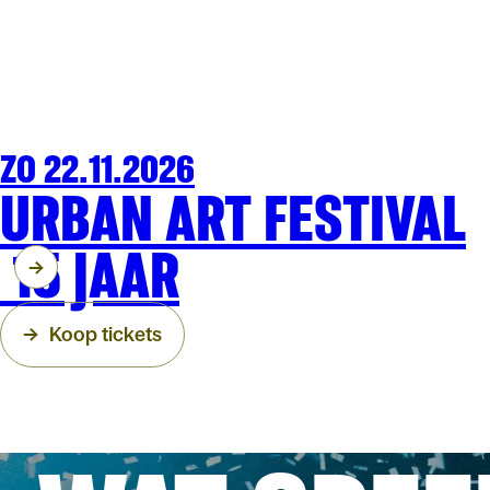
ZO 22.11.2026
FAMILIE
ARENBERG
URBAN ART FESTIVAL
15 JAAR
Koop tickets