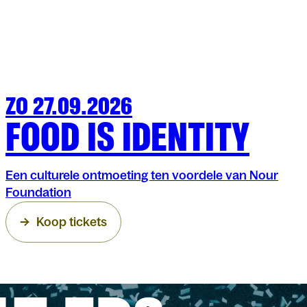
ZO 27.09.2026
FAMILIE
ARENBERG
FOOD IS IDENTITY
Een culturele ontmoeting ten voordele van Nour
Foundation
Koop tickets