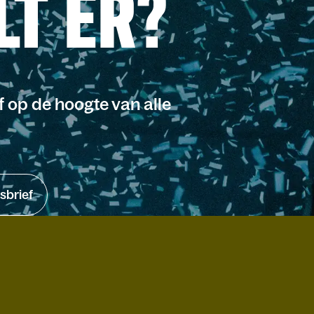
LT ER?
jf op de hoogte van alle
sbrief