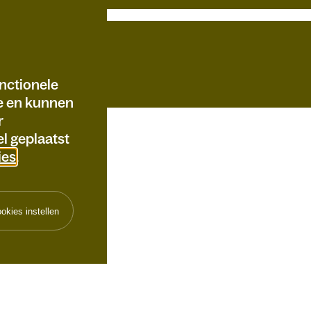
nctionele
te en kunnen
r
l geplaatst
ies
.
okies instellen