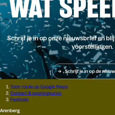
WAT SPEE
Schrijf je in op onze nieuwsbrief en bli
voorstellingen.
Schrijf je in op de nieuw
Toon route op Google Maps
Contact & openingsuren
Festivals
Arenberg