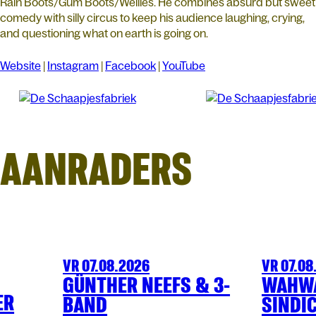
Rain Boots/Gum Boots/Wellies. He combines absurd but sweet
comedy with silly circus to keep his audience laughing, crying,
and questioning what on earth is going on.
Website
|
Instagram
|
Facebook
|
YouTube
AANRADERS
VR 07.08.2026
VR 07.08
FESTIVAL
OLT
FESTIVAL
OL
GÜNTHER NEEFS & 3-
WAHW
ER
BAND
SINDI