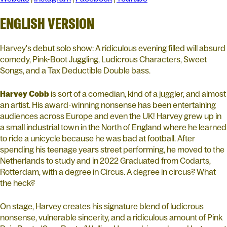
ENGLISH VERSION
Harvey's debut solo show: A ridiculous evening filled will absurd
comedy, Pink-Boot Juggling, Ludicrous Characters, Sweet
Songs, and a Tax Deductible Double bass.
Harvey
Cobb
is sort of a comedian, kind of a juggler, and almost
an artist. His award-winning nonsense has been entertaining
audiences across Europe and even the UK! Harvey grew up in
a small industrial town in the North of England where he learned
to ride a unicycle because he was bad at football. After
spending his teenage years street performing, he moved to the
Netherlands to study and in 2022 Graduated from Codarts,
Rotterdam, with a degree in Circus. A degree in circus? What
the heck?
On stage, Harvey creates his signature blend of ludicrous
nonsense, vulnerable sincerity, and a ridiculous amount of Pink