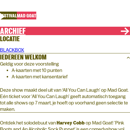
All You Can Laugh
FESTIVAL
MAD GOAT
ARCHIEF
LOCATIE
BLACKBOX
IEDEREEN WELKOM
Geldig voor deze voorstelling
A-kaarten met 10 punten
A-kaarten met kansentarief
Deze show maakt deel uit van ‘All You Can Laugh’ op Mad Goat.
Eén ticket voor 'All You Can Laugh' geeft automatisch toegang
tot alle shows op 7 maart, je hoeft op voorhand geen selectie te
maken.
Ontdek het solodebuut van
Harvey
Cobb
op Mad Goat! 'Pink
Boots and An Alcoholic Sock Puppet' is een comedyshow vol