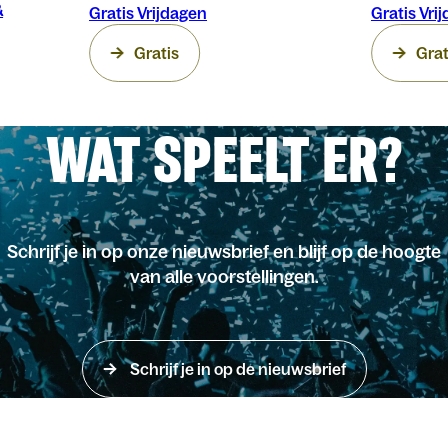
&
Gratis Vrijdagen
Gratis Vri
Gratis
Grat
WAT SPEELT ER?
Schrijf je in op onze nieuwsbrief en blijf op de hoogte
van alle voorstellingen.
Schrijf je in op de nieuwsbrief