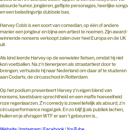
absurde humor, jongleren, geflipte personages, heerlijke songs
en een belastingvrije dubbele bas.
Harvey Cobb is een soort van comedian, op één of andere
manier een jongleur en bijna een artiest te noemen. Zijn award-
winnende nonsens verkoopt zalen over heel Europa en de UK
uit.
Als kind leerde Harvey op de eenwieler fietsen, omdat hij niet
kon voetballen. Na z'n tienerjaren als straatartiest door te
brengen, verhuisde hij naar Nederland om daar af te studeren
aan Codarts, de circusschool in Rotterdam.
Op het podium presenteert Harvey z'n eigen blend van
nonsens, kwetsbare oprechtheid en een maffe hoeveelheid
roze regenlaarzen. Z'n comedy is zowel liefelijk als absurd, z'n
circusperformance nogal gek. En zo blijf jij als publiek lachen,
huilen en je afvragen WTF er aan 't gebeuren is...
Website
|
Instagram
|
Facebook
|
YouTube