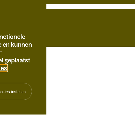
nctionele
te en kunnen
r
l geplaatst
ies
.
okies instellen