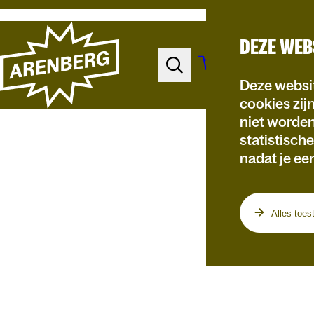
DEZE WEB
Deze websit
cookies zij
niet worde
statistisch
nadat je ee
Programma
Alles toes