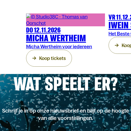
VR 11.12
COMEDY
AR
IWEIN
DO 12.11.2026
COMEDY
ARENBERG
Het Beste 
MICHA WERTHEIM
Koop
Micha Wertheim voor iedereen
Koop tickets
WAT SPEELT ER?
Schrijf je in op onze nieuwsbrief en blijf op de hoogte
van alle voorstellingen.