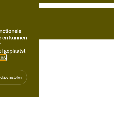
nctionele
te en kunnen
r
l geplaatst
ies
.
okies instellen