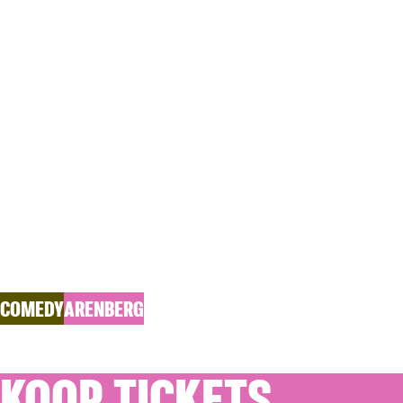
WO 28.10.2026
DO 
KOMMIL F
BABEL
COMEDY
ARENBERG
KOOP TICKETS