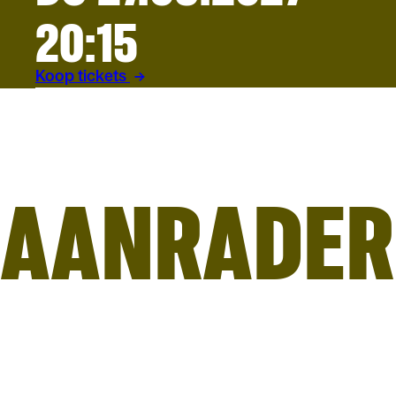
20:15
Koop tickets
AANRADER