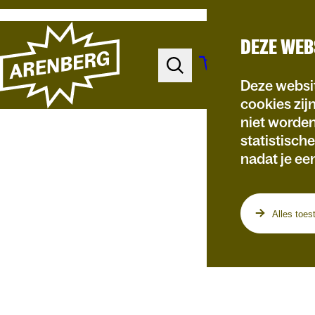
DEZE WEB
Deze websit
cookies zij
niet worde
statistisch
nadat je ee
Programma
Alles toes