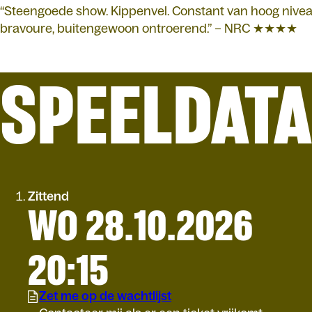
“Steengoede show. Kippenvel. Constant van hoog nivea
bravoure, buitengewoon ontroerend.” – NRC ★★★★
SPEELDAT
Zittend
WO 28.10.2026
20:15
Zet me op de wachtlijst