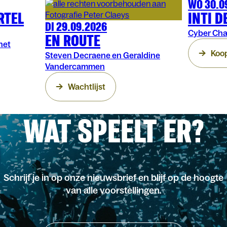
WO 30.0
THEATER
AR
RTEL
INTI D
DI 29.09.2026
WOORD
MATINÉE DORÉE
Cyber Cha
EN ROUTE
het
Koop
Steven Decraene en Geraldine
Vandercammen
Wachtlijst
WAT SPEELT ER?
Schrijf je in op onze nieuwsbrief en blijf op de hoogte
van alle voorstellingen.