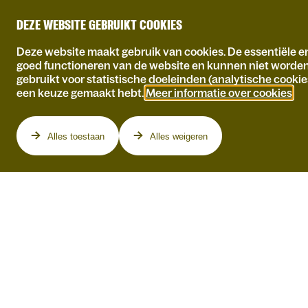
DEZE WEBSITE GEBRUIKT COOKIES
Deze website maakt gebruik van cookies. De essentiële en
goed functioneren van de website en kunnen niet worde
gebruikt voor statistische doeleinden (analytische cookie
een keuze gemaakt hebt.
Meer informatie over cookies
.
Programma
Alles toestaan
Alles weigeren
DO 11.03.2027
NERDLAND
PODCAST LIVE