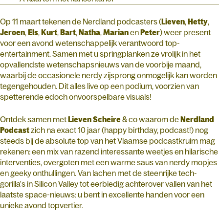
Op 11 maart tekenen de Nerdland podcasters (
Lieven
,
Hetty
,
Jeroen
,
Els
,
Kurt
,
Bart
,
Natha
,
Marian
en
Peter
) weer present
voor een avond wetenschappelijk verantwoord top-
entertainment. Samen met u springplanken ze vrolijk in het
opvallendste wetenschapsnieuws van de voorbije maand,
waarbij de occasionele nerdy zijsprong onmogelijk kan worden
tegengehouden. Dit alles live op een podium, voorzien van
spetterende edoch onvoorspelbare visuals!
Ontdek samen met
Lieven
Scheire
& co waarom de
Nerdland
Podcast
zich na exact 10 jaar (happy birthday, podcast!) nog
steeds bij de absolute top van het Vlaamse podcastkruim mag
rekenen: een mix van razend interessante weetjes en hilarische
interventies, overgoten met een warme saus van nerdy mopjes
en geeky onthullingen. Van lachen met de steenrijke tech-
gorilla's in Silicon Valley tot eerbiedig achterover vallen van het
laatste space-nieuws: u bent in excellente handen voor een
unieke avond topvertier.