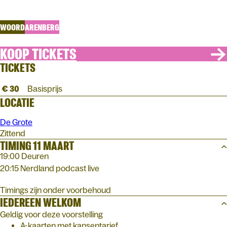
Lieven Scheire, Hetty Helsmoortel, Jeroen Baert e.a.
WOORD
ARENBERG
KOOP TICKETS
TICKETS
€ 30
Basisprijs
LOCATIE
De Grote
Zittend
TIMING 11 MAART
19:00 Deuren
20:15 Nerdland podcast live
Timings zijn onder voorbehoud
IEDEREEN WELKOM
Geldig voor deze voorstelling
A-kaarten met kansentarief