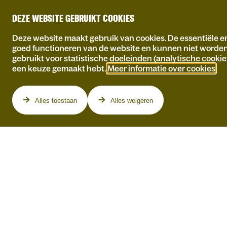
DEZE WEBSITE GEBRUIKT COOKIES
Deze website maakt gebruik van cookies. De essentiële en
goed functioneren van de website en kunnen niet worde
gebruikt voor statistische doeleinden (analytische cookie
een keuze gemaakt hebt.
Meer informatie over cookies
.
Programma
Alles toestaan
Alles weigeren
ZA 15.05.2027
PRIJSBEEST - HOME
IS WHERE THE HURT
IS