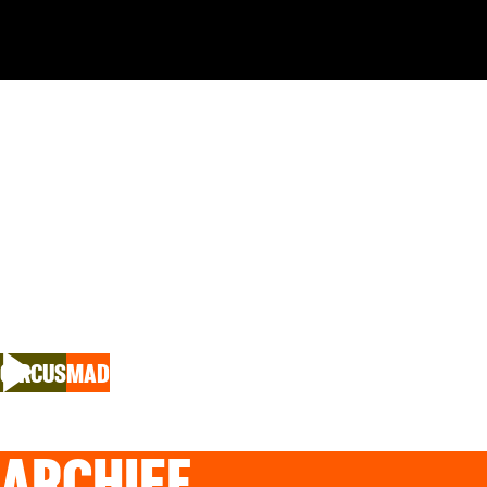
SHOW PON
still hungry & Bryony Kimmings
CIRCUS
MAD
ARCHIEF