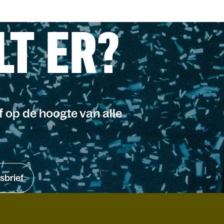
LT ER?
jf op de hoogte van alle
sbrief