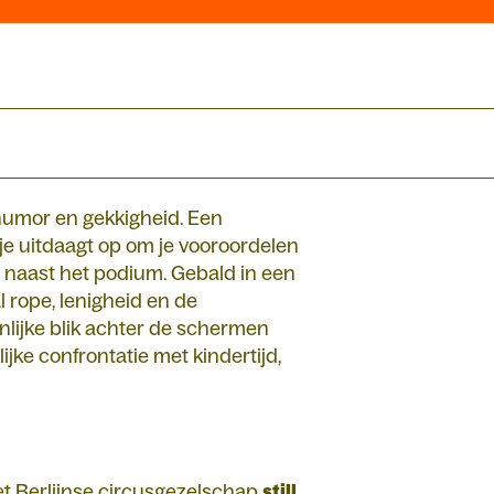
, humor en gekkigheid. Een
 je uitdaagt op om je vooroordelen
en naast het podium. Gebald in een
l rope, lenigheid en de
nlijke blik achter de schermen
ijke confrontatie met kindertijd,
et Berlijnse circusgezelschap
still