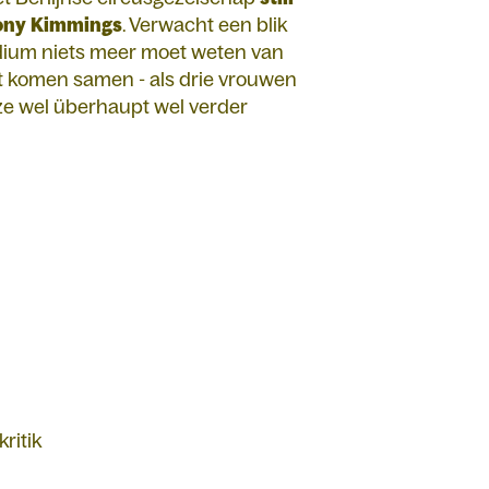
ony
Kimmings
. Verwacht een blik
odium niets meer moet weten van
st komen samen - als drie vrouwen
 ze wel überhaupt wel verder
ritik