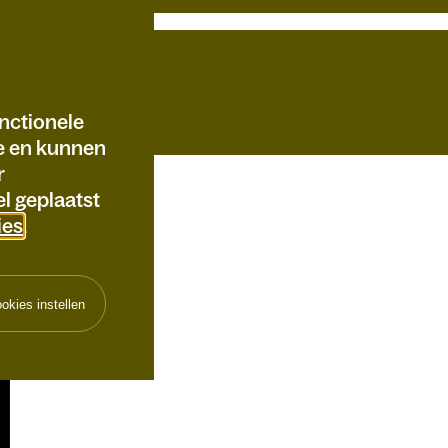
nctionele
te en kunnen
r
l geplaatst
ies
.
okies instellen