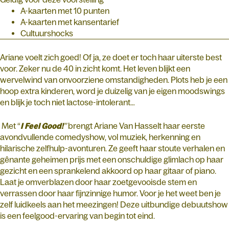
A-kaarten met 10 punten
A-kaarten met kansentarief
Cultuurshocks
Ariane voelt zich goed! Of ja, ze doet er toch haar uiterste best
voor. Zeker nu de 40 in zicht komt. Het leven blijkt een
wervelwind van onvoorziene omstandigheden. Plots heb je een
hoop extra kinderen, word je duizelig van je eigen moodswings
en blijk je toch niet lactose-intolerant…
Met “
I Feel Good!
”
brengt Ariane Van Hasselt haar eerste
avondvullende comedyshow, vol muziek, herkenning en
hilarische zelfhulp-avonturen. Ze geeft haar stoute verhalen en
gênante geheimen prijs met een onschuldige glimlach op haar
gezicht en een sprankelend akkoord op haar gitaar of piano.
Laat je omverblazen door haar zoetgevooisde stem en
verrassen door haar fijnzinnige humor. Voor je het weet ben je
zelf luidkeels aan het meezingen! Deze uitbundige debuutshow
is een feelgood-ervaring van begin tot eind.