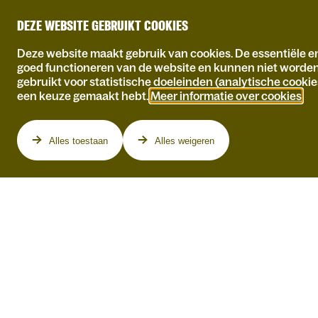
DEZE WEBSITE GEBRUIKT COOKIES
Deze website maakt gebruik van cookies. De essentiële en
goed functioneren van de website en kunnen niet worde
gebruikt voor statistische doeleinden (analytische cookie
een keuze gemaakt hebt.
Meer informatie over cookies
.
Programma
Alles toestaan
Alles weigeren
DO 01.04.2027
ARIANE VAN
HASSELT