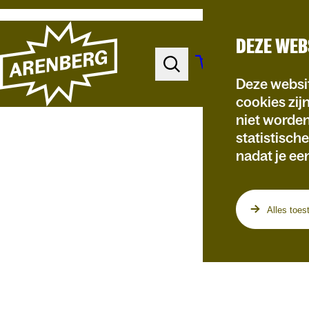
DEZE WEB
Deze websit
cookies zij
niet worde
statistisch
nadat je ee
Programma
Alles toes