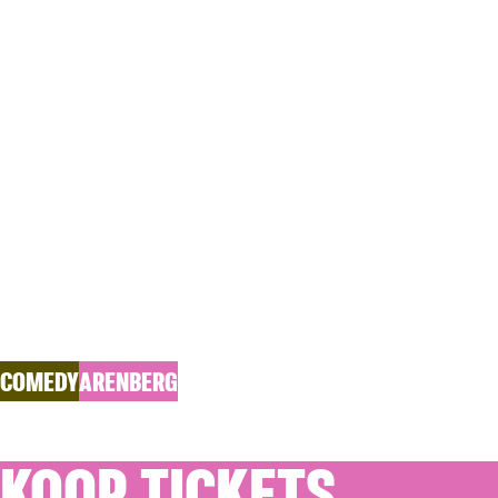
ZA 12.12.2026
WO 3
KAMAL K
Mag ik even? 2026
COMEDY
ARENBERG
KOOP TICKETS