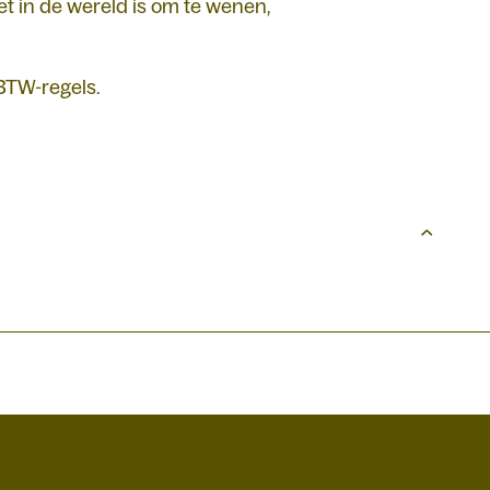
t in de wereld is om te wenen,
 BTW-regels.
A