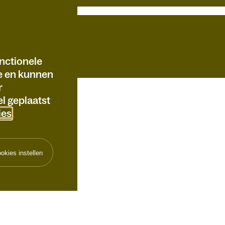
nctionele
te en kunnen
r
l geplaatst
ies
.
okies instellen