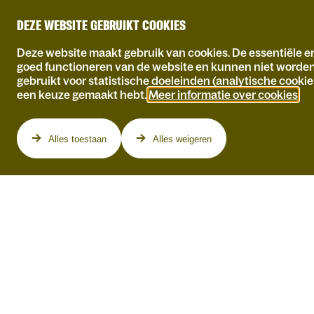
DEZE WEBSITE GEBRUIKT COOKIES
Deze website maakt gebruik van cookies. De essentiële en
goed functioneren van de website en kunnen niet worde
gebruikt voor statistische doeleinden (analytische cookie
een keuze gemaakt hebt.
Meer informatie over cookies
.
Programma
Alles toestaan
Alles weigeren
BOB DYLAN 85
Guy Swinnen, Patrick Riguelle, Piet De Pessemier, Axl