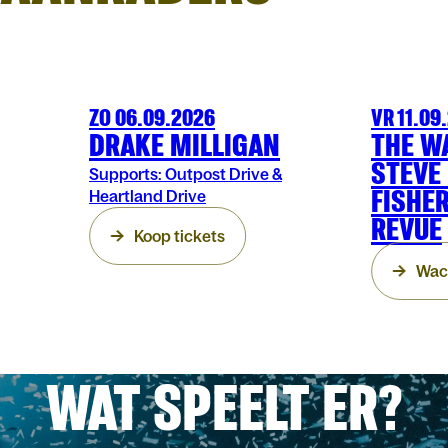
ZO 06.09.2026
VR 11.09
MUZIEK
OLT
MUZIEK
OLT
DRAKE MILLIGAN
THE W
STEVE
Supports: Outpost Drive &
FISHE
Heartland Drive
REVUE
Koop tickets
Wach
WAT SPEELT ER?