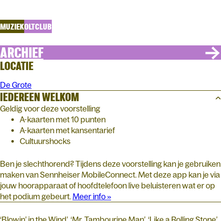
Peleman, Jan Hautekiet, Seraphine Stragier, Davy Jansen en
Ron Reuman
MUZIEK
OLTCLUB
ARCHIEF
LOCATIE
De Grote
IEDEREEN WELKOM
Geldig voor deze voorstelling
A-kaarten met 10 punten
A-kaarten met kansentarief
Cultuurshocks
Ben je slechthorend? Tijdens deze voorstelling kan je gebruiken
maken van Sennheiser MobileConnect. Met deze app kan je via
jouw hoorapparaat of hoofdtelefoon live beluisteren wat er op
het podium gebeurt.
Meer info »
‘Blowin’ in the Wind’, ‘Mr. Tambourine Man’, ‘Like a Rolling Stone’,