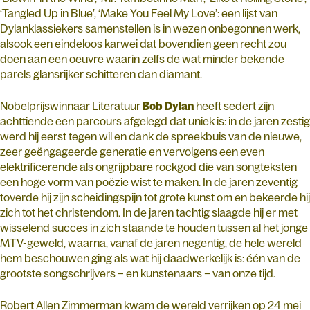
‘Tangled Up in Blue’, ‘Make You Feel My Love’: een lijst van
Dylanklassiekers samenstellen is in wezen onbegonnen werk,
alsook een eindeloos karwei dat bovendien geen recht zou
doen aan een oeuvre waarin zelfs de wat minder bekende
parels glansrijker schitteren dan diamant.
Nobelprijswinnaar Literatuur
Bob Dylan
heeft sedert zijn
achttiende een parcours afgelegd dat uniek is: in de jaren zestig
werd hij eerst tegen wil en dank de spreekbuis van de nieuwe,
zeer geëngageerde generatie en vervolgens een even
elektrificerende als ongrijpbare rockgod die van songteksten
een hoge vorm van poëzie wist te maken. In de jaren zeventig
toverde hij zijn scheidingspijn tot grote kunst om en bekeerde hij
zich tot het christendom. In de jaren tachtig slaagde hij er met
wisselend succes in zich staande te houden tussen al het jonge
MTV-geweld, waarna, vanaf de jaren negentig, de hele wereld
hem beschouwen ging als wat hij daadwerkelijk is: één van de
grootste songschrijvers – en kunstenaars – van onze tijd.
Robert Allen Zimmerman kwam de wereld verrijken op 24 mei