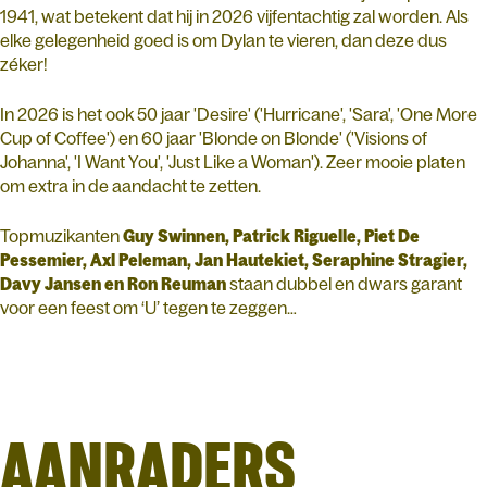
1941, wat betekent dat hij in 2026 vijfentachtig zal worden. Als
elke gelegenheid goed is om Dylan te vieren, dan deze dus
zéker!
In 2026 is het ook 50 jaar 'Desire' ('Hurricane', 'Sara', 'One More
Cup of Coffee') en 60 jaar 'Blonde on Blonde' ('Visions of
Johanna', 'I Want You', 'Just Like a Woman'). Zeer mooie platen
om extra in de aandacht te zetten.
Topmuzikanten
Guy Swinnen, Patrick Riguelle, Piet De
Pessemier, Axl Peleman, Jan Hautekiet, Seraphine Stragier,
Davy Jansen en Ron Reuman
staan dubbel en dwars garant
voor een feest om ‘U’ tegen te zeggen…
AANRADERS