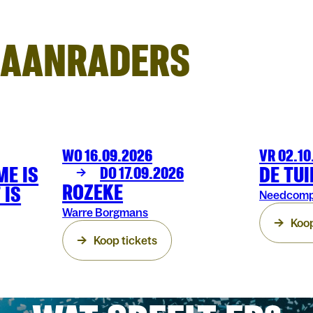
AANRADERS
WO 16.09.2026
VR 02.10
THEATER
ARENBERG
THEATER
AR
ME IS
DE TU
DO 17.09.2026
ROZEKE
 IS
Needcompa
Warre Borgmans
Koop
Koop tickets