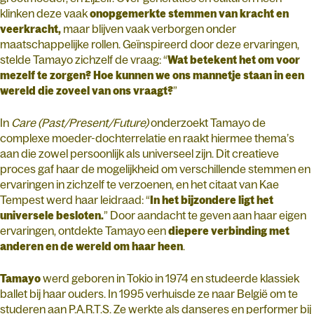
klinken deze vaak
onopgemerkte stemmen van kracht en
veerkracht,
maar blijven vaak verborgen onder
maatschappelijke rollen. Geïnspireerd door deze ervaringen,
stelde Tamayo zichzelf de vraag: “
Wat betekent het om voor
mezelf te zorgen? Hoe kunnen we ons mannetje staan in een
wereld die zoveel van ons vraagt?
”
In
Care (Past/Present/Future)
onderzoekt Tamayo de
complexe moeder-dochterrelatie en raakt hiermee thema’s
aan die zowel persoonlijk als universeel zijn. Dit creatieve
proces gaf haar de mogelijkheid om verschillende stemmen en
ervaringen in zichzelf te verzoenen, en het citaat van Kae
Tempest werd haar leidraad: “
In het bijzondere ligt het
universele besloten.
” Door aandacht te geven aan haar eigen
ervaringen, ontdekte Tamayo een
diepere verbinding met
anderen en de wereld om haar heen
.
Tamayo
werd geboren in Tokio in 1974 en studeerde klassiek
ballet bij haar ouders. In 1995 verhuisde ze naar België om te
studeren aan P.A.R.T.S. Ze werkte als danseres en performer bij