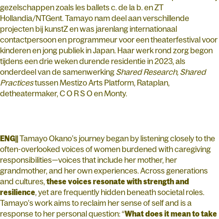
gezelschappen zoals les ballets c. de la b. en ZT
Hollandia/NTGent. Tamayo nam deel aan verschillende
projecten bij kunstZ en was jarenlang internationaal
contactpersoon en programmeur voor een theaterfestival voor
kinderen en jong publiek in Japan. Haar werk rond zorg begon
tijdens een drie weken durende residentie in 2023, als
onderdeel van de samenwerking
Shared Research, Shared
Practices
tussen Mestizo Arts Platform, Rataplan,
detheatermaker, C O R S O en Monty.
ENG||
Tamayo Okano’s journey began by listening closely to the
often-overlooked voices of women burdened with caregiving
responsibilities—voices that include her mother, her
grandmother, and her own experiences. Across generations
and cultures,
these voices resonate with strength and
resilience
, yet are frequently hidden beneath societal roles.
Tamayo’s work aims to reclaim her sense of self and is a
response to her personal question: “
What does it mean to take