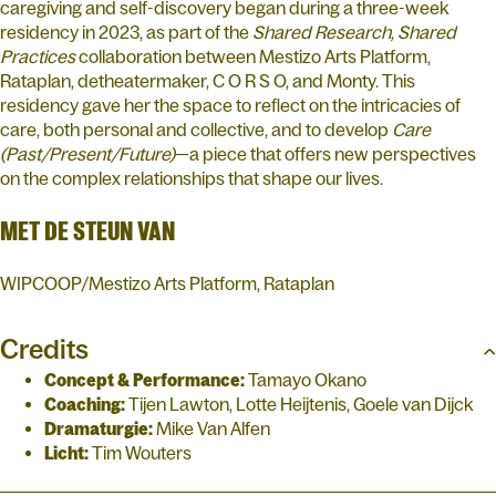
caregiving and self-discovery began during a three-week
residency in 2023, as part of the
Shared Research, Shared
Practices
collaboration between Mestizo Arts Platform,
Rataplan, detheatermaker, C O R S O, and Monty. This
residency gave her the space to reflect on the intricacies of
care, both personal and collective, and to develop
Care
(Past/Present/Future)
—a piece that offers new perspectives
on the complex relationships that shape our lives.
MET DE STEUN VAN
WIPCOOP/Mestizo Arts Platform, Rataplan
Credits
Concept & Performance:
Tamayo Okano
Coaching:
Tijen Lawton, Lotte Heijtenis, Goele van Dijck
Dramaturgie:
Mike Van Alfen
Licht:
Tim Wouters