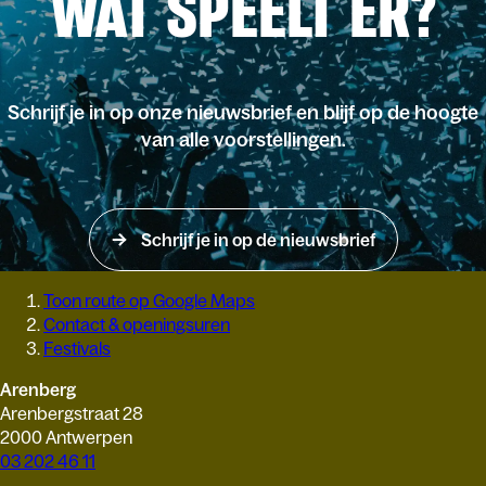
WAT SPEELT ER?
Schrijf je in op onze nieuwsbrief en blijf op de hoogte
van alle voorstellingen.
Schrijf je in op de nieuwsbrief
Toon route op Google Maps
Contact & openingsuren
Festivals
Arenberg
Arenbergstraat 28
2000 Antwerpen
03 202 46 11