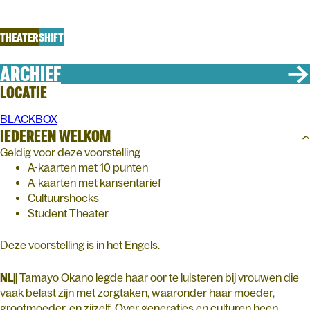
Tamayo Okano
THEATER
SHIFT
ARCHIEF
LOCATIE
BLACKBOX
IEDEREEN WELKOM
Geldig voor deze voorstelling
A-kaarten met 10 punten
A-kaarten met kansentarief
Cultuurshocks
Student Theater
Deze voorstelling is in het Engels.
NL||
Tamayo Okano legde haar oor te luisteren bij vrouwen die
vaak belast zijn met zorgtaken, waaronder haar moeder,
grootmoeder, en zijzelf. Over generaties en culturen heen