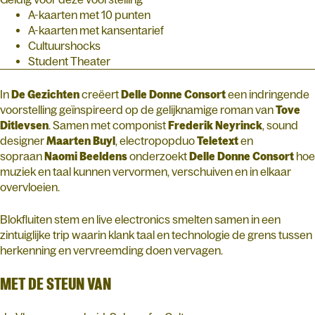
A-kaarten met 10 punten
A-kaarten met kansentarief
Cultuurshocks
Student Theater
In
De Gezichten
creëert
Delle Donne Consort
een indringende
voorstelling geïnspireerd op de gelijknamige roman van
Tove
Ditlevsen
. Samen met componist
Frederik Neyrinck
, sound
designer
Maarten Buyl
, electropopduo
Teletext
en
sopraan
Naomi Beeldens
onderzoekt
Delle Donne Consort
hoe
muziek en taal kunnen vervormen, verschuiven en in elkaar
overvloeien.
Blokfluiten stem en live electronics smelten samen in een
zintuiglijke trip waarin klank taal en technologie de grens tussen
herkenning en vervreemding doen vervagen.
MET DE STEUN VAN