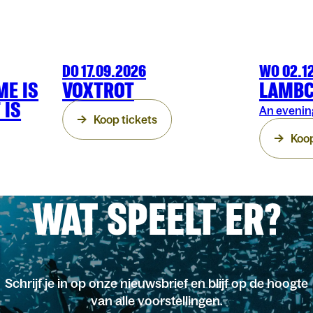
DO 17.09.2026
WO 02.1
MUZIEK
OLTCLUB
MUZIEK
OLT
ME IS
VOXTROT
LAMB
 IS
An evenin
Koop tickets
Koop
WAT SPEELT ER?
Schrijf je in op onze nieuwsbrief en blijf op de hoogte
van alle voorstellingen.