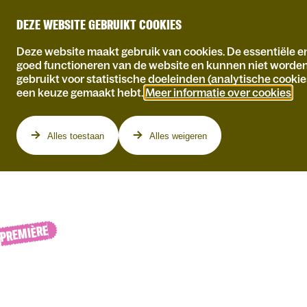
DEZE WEBSITE GEBRUIKT COOKIES
Deze website maakt gebruik van cookies. De essentiële en
goed functioneren van de website en kunnen niet worde
gebruikt voor statistische doeleinden (analytische cookie
een keuze gemaakt hebt.
Meer informatie over cookies
.
Programma
Alles toestaan
Alles weigeren
PREMIÈRE
DO 08.10.2026
DE GEZICHTEN