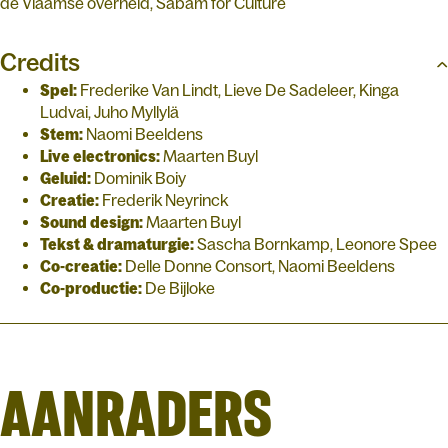
de Vlaamse overheid, Sabam for Culture
Credits
Spel:
Frederike Van Lindt, Lieve De Sadeleer, Kinga
Ludvai, Juho Myllylä
Stem:
Naomi Beeldens
Live electronics:
Maarten Buyl
Geluid:
Dominik Boiy
Creatie:
Frederik Neyrinck
Sound design:
Maarten Buyl
Tekst & dramaturgie:
Sascha Bornkamp, Leonore Spee
Co-creatie:
Delle Donne Consort, Naomi Beeldens
Co-productie:
De Bijloke
AANRADERS