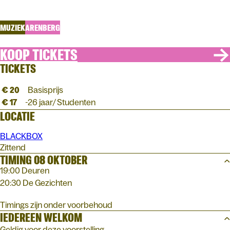
Delle Donne Consort i.s.m. Rataplan
MUZIEK
ARENBERG
KOOP TICKETS
TICKETS
€ 20
Basisprijs
€ 17
-26 jaar/ Studenten
LOCATIE
BLACKBOX
Zittend
TIMING 08 OKTOBER
19:00 Deuren
20:30 De Gezichten
Timings zijn onder voorbehoud
IEDEREEN WELKOM
Geldig voor deze voorstelling