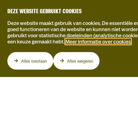
DEZE WEBSITE GEBRUIKT COOKIES
Deze website maakt gebruik van cookies. De essentiële en
goed functioneren van de website en kunnen niet worde
gebruikt voor statistische doeleinden (analytische cookie
een keuze gemaakt hebt.
Meer informatie over cookies
.
Programma
Alles toestaan
Alles weigeren
WO 23.09.2026
DO 26.11.2026
DE WILLEKEUR