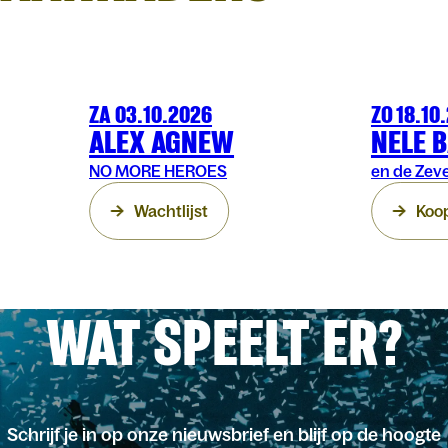
ZA 03.10.2026
ZO 18.10
COMEDY
ARENBERG
COMEDY
AR
ALEX AGNEW
NELE 
NO MORE HEROES
en de Zev
Wachtlijst
Koop
WAT SPEELT ER?
Schrijf je in op onze nieuwsbrief en blijf op de hoogte