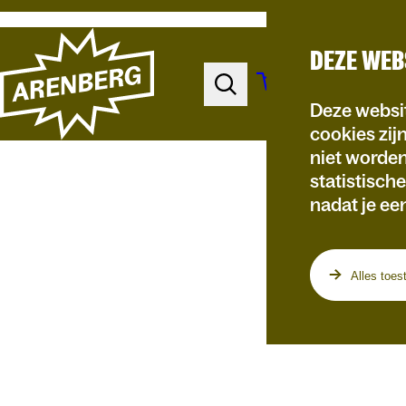
DEZE WEB
Deze websit
cookies zij
niet worde
statistisch
nadat je ee
Programma
Alles toes