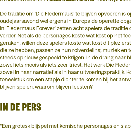
De traditie om 'Die Fledermaus' te blijven opvoeren is o
oudejaarsavond wel ergens in Europa de operette opg
In 'Fledermaus Forever' zetten acht spelers de traditi
verder. Net als de personages koste wat kost op het fee
geraken, willen deze spelers koste wat kost dit pleziers
die ze hebben, passen ze hun rolverdeling, muziek en 
steeds opnieuw gespeeld te krijgen. In de drang naar blij
zowel iets moois als iets zeer triest. Het werk Die Fle
zowel in haar narratief als in haar uitvoeringspraktijk. 
toneelstuk om een stapje dichter te komen bij het ant
blijven spelen, waarom blijven feesten?
IN DE PERS
“Een grotesk blijspel met komische personages en slaps