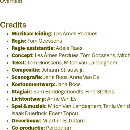
Overheid
Credits
Muzikale leiding:
Les Âmes Perdues
Regie:
Tom Goossens
Regie-assistentie:
Adele Raes
Concept:
Les Âmes Perdues, Tom Goossens, Mit
Tekst:
Tom Goossens, Mitch Van Landeghem
Compositie:
Johann Strauss jr.
Scenografie:
Jana Roos, Anne Van Es
Kostuumontwerp:
Jana Roos
Stagiair:
Sam Beddegenoodts, Fine Stoffels
Lichtontwerp:
Anne Van Es
Spel & muziek:
Mitch Van Landeghem, Tania Van de
Isaak Duerinck, Ecem Topcu
Decorbouw:
M-art-in-B, Gatam
Co-productie:
Perpodium