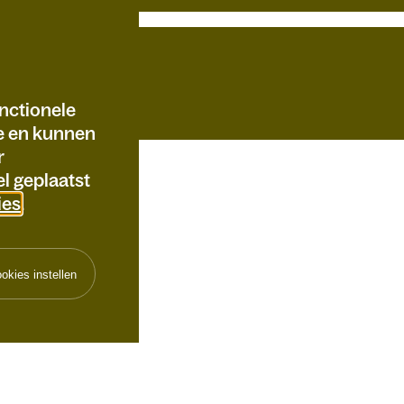
nctionele
te en kunnen
r
l geplaatst
ies
.
okies instellen