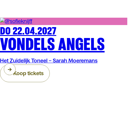
DO 22.04.2027
THEATER
ARENBERG
VONDELS ANGELS
Het Zuidelijk Toneel – Sarah Moeremans
Koop tickets