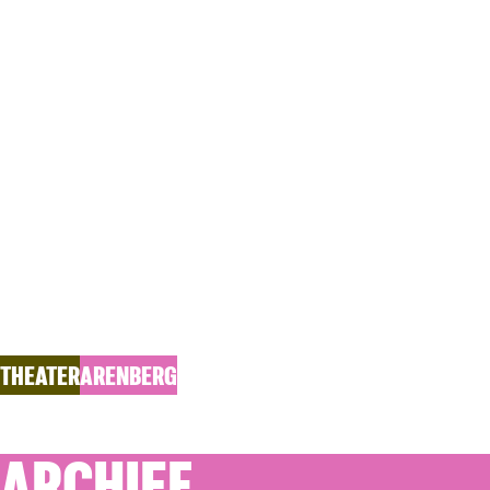
FLEDERMA
Muziektheater Transparant / Les Âmes Perdues
THEATER
ARENBERG
ARCHIEF