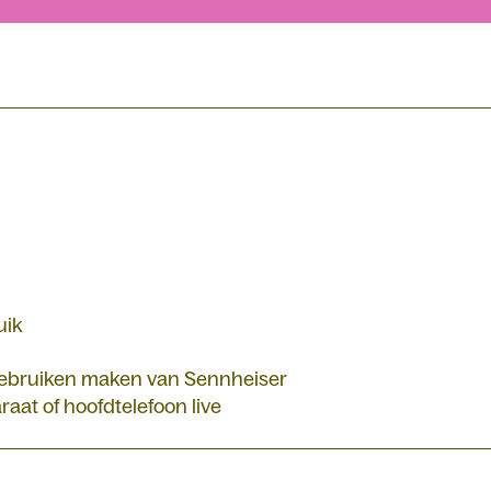
uik
 gebruiken maken van Sennheiser
aat of hoofdtelefoon live