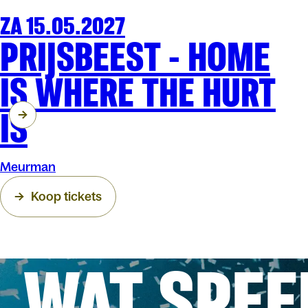
ZA 15.05.2027
THEATER
ARENBERG
PRIJSBEEST - HOME
IS WHERE THE HURT
IS
Meurman
Koop tickets
WAT SPEE