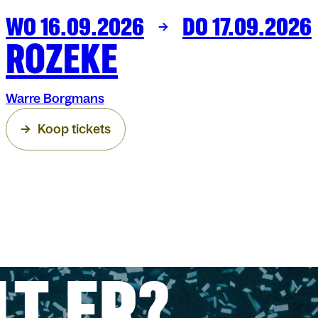
WO 16.09.2026
DO 17.09.2026
THEATER
ARENBERG
ROZEKE
Warre Borgmans
Koop tickets
LT ER?