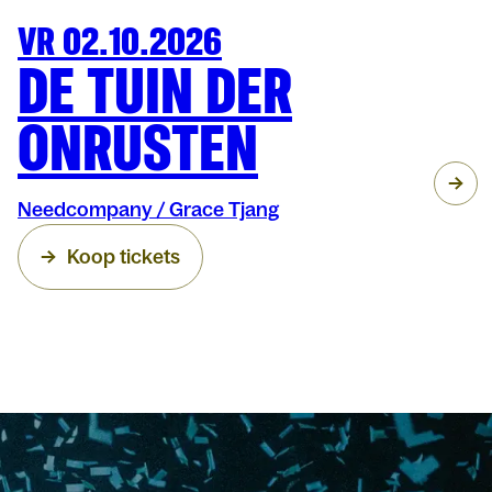
VR 02.10.2026
THEATER
ARENBERG
DE TUIN DER
ONRUSTEN
Needcompany / Grace Tjang
Koop tickets