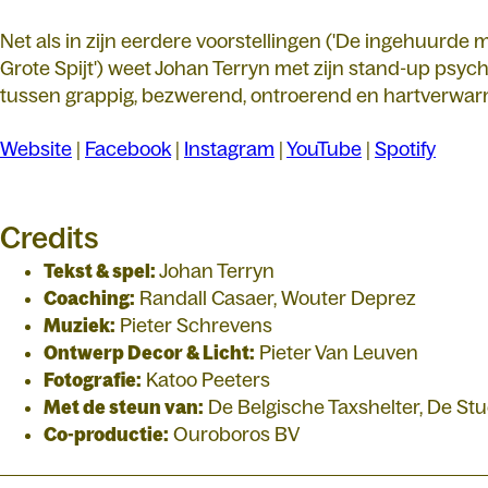
Net als in zijn eerdere voorstellingen ('De ingehuurde m
Grote Spijt') weet Johan Terryn met zijn stand-up psycho
tussen grappig, bezwerend, ontroerend en hartverwa
Website
|
Facebook
|
Instagram
|
YouTube
|
Spotify
Credits
Tekst & spel:
Johan Terryn
Coaching:
Randall Casaer, Wouter Deprez
Muziek:
Pieter Schrevens
Ontwerp Decor & Licht:
Pieter Van Leuven
Fotografie:
Katoo Peeters
Met de steun van:
De Belgische Taxshelter, De Stu
Co-productie:
Ouroboros BV