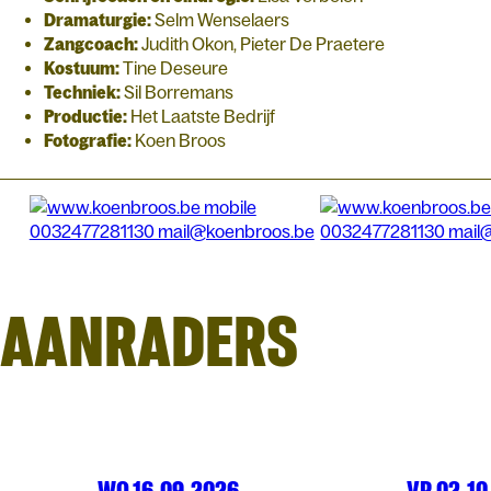
Dramaturgie:
Selm Wenselaers
Zangcoach:
Judith Okon, Pieter De Praetere
Kostuum:
Tine Deseure
Techniek:
Sil Borremans
Productie:
Het Laatste Bedrijf
Fotografie:
Koen Broos
AANRADERS
WO 16.09.2026
VR 02.10
THEATER
ARENBERG
THEATER
AR