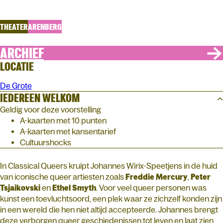
Classical Queers
THEATER
ARENBERG
ARCHIEF
LOCATIE
De Grote
IEDEREEN WELKOM
Geldig voor deze voorstelling
A-kaarten met 10 punten
A-kaarten met kansentarief
Cultuurshocks
In Classical Queers kruipt Johannes Wirix-Speetjens in de huid
van iconische queer artiesten zoals
Freddie Mercury
,
Peter
Tsjaikovski
en
Ethel Smyth
. Voor veel queer personen was
kunst een toevluchtsoord, een plek waar ze zichzelf konden zijn
in een wereld die hen niet altijd accepteerde. Johannes brengt
deze verborgen queer geschiedenissen tot leven en laat zien