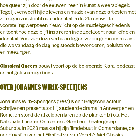
hoe queer zijn door de eeuwen heen in kunst is weerspiegeld.
Tegelijk verweeft hij de levens en muziek van deze artiesten met
zijn eigen zoektocht naar identiteit in de 21e eeuw. De
voorstelling werpt een nieuw licht op de muziekgeschiedenis
en toont hoe deze blijft inspireren in de zoektocht naar liefde en
identiteit. Veel van deze verhalen liggen verborgen in de muziek
die we vandaag de dag nog steeds bewonderen, beluisteren
en meezingen.
Classical Queers
bouwt voort op de bekroonde Klara-podcast
en het gelijknamige boek.
OVER JOHANNES WIRIX-SPEETJENS
Johannes Wirix-Speetjens (1997) is een Belgische acteur,
schrijver en presentator. Hij studeerde drama in Antwerpen en
Rome, en stond de afgelopen jaren op de planken bij o.a. Het
Nationale Theater, Ontroerend Goed en Theatergroep
Suburbia. In 2023 maakte hij zijn filmdebuut in Comandante, de
openingsfilm van het Filmfestival van Venetië. Met Classical