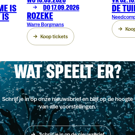
ME IS
DE TU
DO 17.09.2026
ROZEKE
 IS
Needcompa
Warre Borgmans
Koop
Koop tickets
WAT SPEELT ER?
Schrijf je in op onze nieuwsbrief en blijf op de hoogte
van alle voorstellingen.
Schrijf je in op de nieuwsbrief