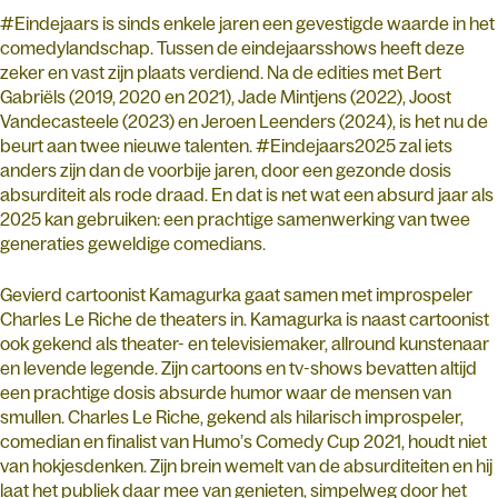
#Eindejaars is sinds enkele jaren een gevestigde waarde in het
comedylandschap. Tussen de eindejaarsshows heeft deze
zeker en vast zijn plaats verdiend. Na de edities met Bert
Gabriëls (2019, 2020 en 2021), Jade Mintjens (2022), Joost
Vandecasteele (2023) en Jeroen Leenders (2024), is het nu de
beurt aan twee nieuwe talenten. #Eindejaars2025 zal iets
anders zijn dan de voorbije jaren, door een gezonde dosis
absurditeit als rode draad. En dat is net wat een absurd jaar als
2025 kan gebruiken: een prachtige samenwerking van twee
generaties geweldige comedians.
Gevierd cartoonist Kamagurka gaat samen met improspeler
Charles Le Riche de theaters in. Kamagurka is naast cartoonist
ook gekend als theater- en televisiemaker, allround kunstenaar
en levende legende. Zijn cartoons en tv-shows bevatten altijd
een prachtige dosis absurde humor waar de mensen van
smullen. Charles Le Riche, gekend als hilarisch improspeler,
comedian en finalist van Humo’s Comedy Cup 2021, houdt niet
van hokjesdenken. Zijn brein wemelt van de absurditeiten en hij
laat het publiek daar mee van genieten, simpelweg door het