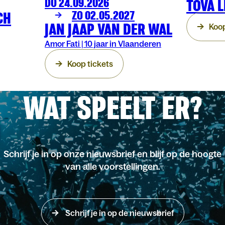
DO 24.09.2026
TOVA L
COMEDY
ARENBERG
CH
ZO 02.05.2027
JAN JAAP VAN DER WAL
Koop
Amor Fati | 10 jaar in Vlaanderen
Koop tickets
WAT SPEELT ER?
Schrijf je in op onze nieuwsbrief en blijf op de hoogte
van alle voorstellingen.
Schrijf je in op de nieuwsbrief