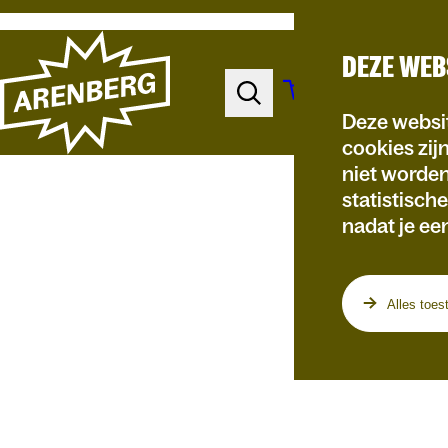
DEZE WEB
Deze websit
cookies zij
niet worde
statistisch
nadat je ee
Programma
Alles toes