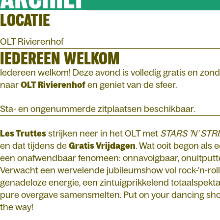
LOCATIE
OLT Rivierenhof
IEDEREEN WELKOM
Iedereen welkom! Deze avond is volledig gratis en zond
naar
OLT Rivierenhof
en geniet van de sfeer.
Sta- en ongenummerde zitplaatsen beschikbaar.
Les Truttes
strijken neer in het OLT met
STARS ’N’ STRI
en dat tijdens de
Gratis Vrijdagen
. Wat ooit begon als 
een onafwendbaar fenomeen: onnavolgbaar, onuitputteli
Verwacht een wervelende jubileumshow vol rock-’n-rol
genadeloze energie, een zintuigprikkelend totaalspekta
pure overgave samensmelten. Put on your dancing shoe
the way!