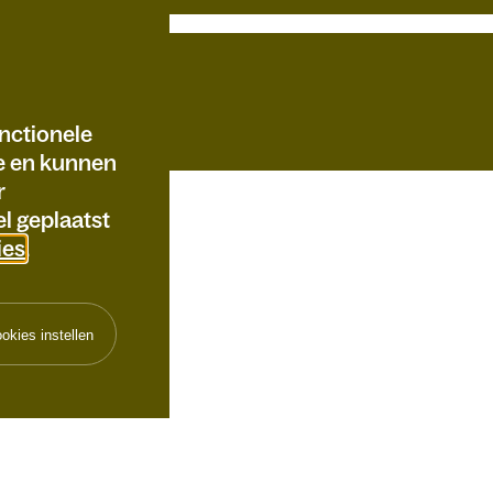
nctionele
te en kunnen
r
l geplaatst
ies
.
okies instellen