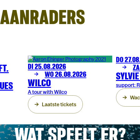
AANRADERS
DO 27.08
MUZIEK
OLT
FT.
DI 25.08.2026
ZA
MUZIEK
OLT
WO 26.08.2026
SYLVI
WILCO
LUES
support: R
A tour with Wilco
Wach
Laatste tickets
WAT SPEELT ER?