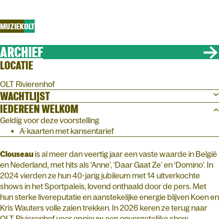
CLOUSEAU
MUZIEK
OLT
ARCHIEF
LOCATIE
OLT Rivierenhof
WACHTLIJST
IEDEREEN WELKOM
Geldig voor deze voorstelling
A-kaarten met kansentarief
Clouseau
is al meer dan veertig jaar een vaste waarde in België
en Nederland, met hits als ‘Anne’, ‘Daar Gaat Ze’ en ‘Domino’. In
2024 vierden ze hun 40-jarig jubileum met 14 uitverkochte
shows in het Sportpaleis, lovend onthaald door de pers. Met
hun sterke livereputatie en aanstekelijke energie blijven Koen en
Kris Wauters volle zalen trekken. In 2026 keren ze terug naar
OLT Rivierenhof voor opnieuw een onvergetelijke show.