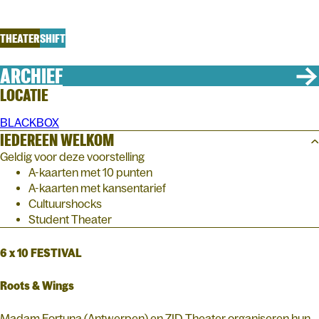
Roots & Wings
THEATER
SHIFT
ARCHIEF
LOCATIE
BLACKBOX
IEDEREEN WELKOM
Geldig voor deze voorstelling
A-kaarten met 10 punten
A-kaarten met kansentarief
Cultuurshocks
Student Theater
6 x 10 FESTIVAL
Roots & Wings
Madam Fortuna (Antwerpen) en ZID Theater organiseren hun