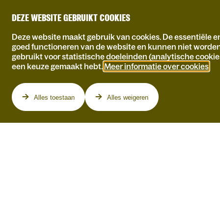
DEZE WEBSITE GEBRUIKT COOKIES
Deze website maakt gebruik van cookies. De essentiële en
goed functioneren van de website en kunnen niet worde
gebruikt voor statistische doeleinden (analytische cookie
een keuze gemaakt hebt.
Meer informatie over cookies
.
Programma
Alles toestaan
Alles weigeren
MADAM FORTUNA
PRESENTEERT 6 X
10 FESTIVAL