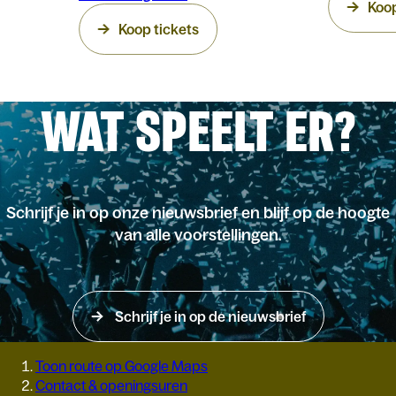
Koop
Koop tickets
WAT SPEELT ER?
Schrijf je in op onze nieuwsbrief en blijf op de hoogte
van alle voorstellingen.
Schrijf je in op de nieuwsbrief
Toon route op Google Maps
Contact & openingsuren