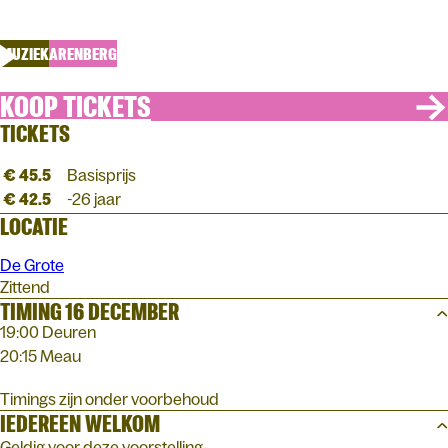
Liefde Onderschat - Theatertour
MUZIEK
ARENBERG
KOOP TICKETS
TICKETS
€ 45.5
Basisprijs
€ 42.5
-26 jaar
LOCATIE
De Grote
Zittend
TIMING 16 DECEMBER
19:00 Deuren
20:15 Meau
Timings zijn onder voorbehoud
IEDEREEN WELKOM
Geldig voor deze voorstelling