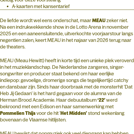
A-kaarten met kansentarief
De liefde wordt wel eens onderschat, maar
MEAU
zeker niet.
Na een indrukwekkende show in de Lotto Arena in november
2025 en een aaneensluitende, uitverkochte voorjaarstour langs
negentien zalen, keert MEAU in het najaar van 2026 terug naar
de theaters.
MEAU (Meau Hewitt) heeft in korte tijd een unieke plek veroverd
in het muzieklandschap. De Nederlandse zangeres, singer-
songwriter en producer staat bekend om haar eerlijke
indiepop: gevoelige, dromerige songs die tegelijkertijd catchy
en dansbaar zijn. Sinds haar doorbraak met de monsterhit 'Dat
Heb Jij Gedaan' is het hard gegaan voor de alumna van de
Herman Brood Academie. Haar debuutalbum
‘22’
werd
bekroond met een Edison en haar samenwerking met
Pommelien Thijs
voor de hit '
Het Midden'
stond wekenlang
bovenaan de Vlaamse hitlijsten.
MEAU bewijst dat popmuziek ook veel diepgang kan hebben.