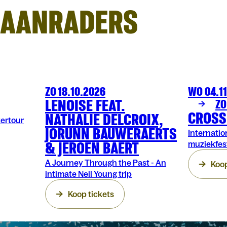
AANRADERS
ZO 18.10.2026
WO 04.1
MUZIEK
OLTCLUB
FESTIVAL
AR
LENOISE FEAT.
ZO
CROSS
NATHALIE DELCROIX,
tertour
JORUNN BAUWERAERTS
Internation
& JEROEN BAERT
muziekfes
A Journey Through the Past - An
Koop
intimate Neil Young trip
Koop tickets