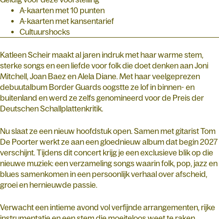
A-kaarten met 10 punten
A-kaarten met kansentarief
Cultuurshocks
Katleen Scheir maakt al jaren indruk met haar warme stem,
sterke songs en een liefde voor folk die doet denken aan Joni
Mitchell, Joan Baez en Alela Diane. Met haar veelgeprezen
debuutalbum Border Guards oogstte ze lof in binnen- en
buitenland en werd ze zelfs genomineerd voor de Preis der
Deutschen Schallplattenkritik.
Nu slaat ze een nieuw hoofdstuk open. Samen met gitarist Tom
De Poorter werkt ze aan een gloednieuw album dat begin 2027
verschijnt. Tijdens dit concert krijg je een exclusieve blik op die
nieuwe muziek: een verzameling songs waarin folk, pop, jazz en
blues samenkomen in een persoonlijk verhaal over afscheid,
groei en hernieuwde passie.
Verwacht een intieme avond vol verfijnde arrangementen, rijke
instrumentatie en een stem die moeiteloos weet te raken.