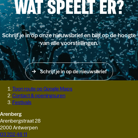
WAT SPEELT ER?
Schrijf je in op onze nieuwsbrief en blijf op de hoogte
van alle voorstellingen.
Schrijf je in op de nieuwsbrief
Toon route op Google Maps
Contact & openingsuren
Festivals
Arenberg
Arenbergstraat 28
2000 Antwerpen
03 202 46 11