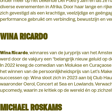
onder meer op het bekende Def Poetry Jam en las ze ha
diverse evenementen in Afrika. Door haar lange en rijk
zich gevestigd als een krachtige, veelzijdige en geëng
performance gebruikt om verbinding, bewustzijn en ver
WINA RICARDO
Wina Ricardo
, winnares van de juryprijs van het Amste
werd door de vakjury een “belangrijk nieuw geluid op
In 2022 kreeg de comedian van Molukse en Curaçaose 
het winnen van de persoonlijkheidsprijs van Let’s Mak
successen op: Wina sloot zich in 2023 aan bij Club Haug
waaronder Oerol, Concert at Sea en Lowlands. Verwac
upcomedy, waarin ze kritiek op de wereld én op zichzel
MICHAEL ROSKAMS