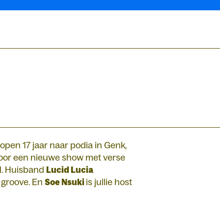
open 17 jaar naar podia in Genk,
voor een nieuwe show met verse
d. Huisband
Lucid Lucia
n groove. En
Soe Nsuki
is jullie host