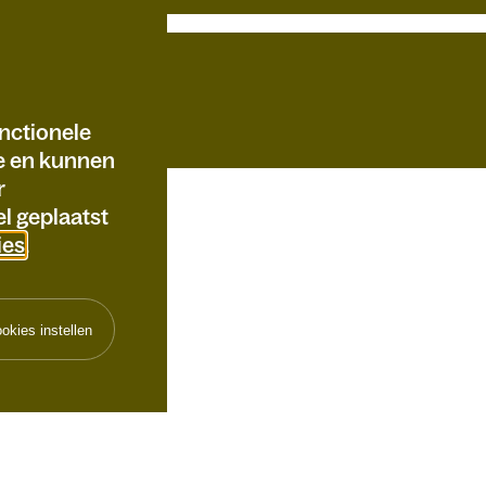
nctionele
te en kunnen
r
l geplaatst
ies
.
okies instellen