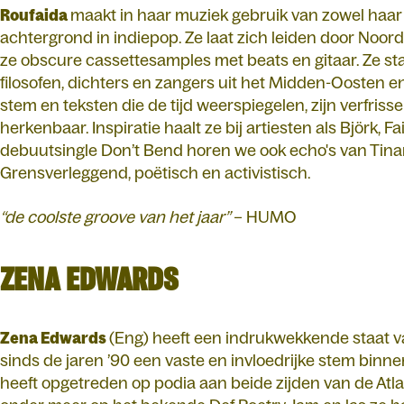
Roufaida
maakt in haar muziek gebruik van zowel haar
achtergrond in indiepop. Ze laat zich leiden door Noor
ze obscure cassettesamples met beats en gitaar. Ze s
filosofen, dichters en zangers uit het Midden-Oosten 
stem en teksten die de tijd weerspiegelen, zijn verfriss
herkenbaar. Inspiratie haalt ze bij artiesten als Björk, 
debuutsingle Don’t Bend horen we ook echo's van Tina
Grensverleggend, poëtisch en activistisch.
“de coolste groove van het jaar”
– HUMO
ZENA EDWARDS
Zena Edwards
(Eng) heeft een indrukwekkende staat va
sinds de jaren ’90 een vaste en invloedrijke stem bin
heeft opgetreden op podia aan beide zijden van de Atl