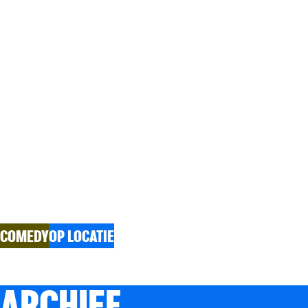
'NUFF SAID
Michael Van Peel, Roufaida, Zena Edwards, Wina Ric
COMEDY
OP LOCATIE
ARCHIEF