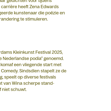
ar gedichten voor tijdens
e carrière heeft Zena Edwards
ageerde kunstenaar die poëzie en
andering te stimuleren.
rdams Kleinkunst Festival 2025,
 de Nederlandse podia” genoemd.
komaf een vliegende start met
e Comedy. Sindsdien stapelt ze de
, speelt op diverse festivals
ht van Wina scherpe stand-
f niet schuwt.