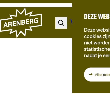
DEZE WEB
Deze websit
cookies zij
niet worde
statistisch
nadat je ee
Programma
Alles toes