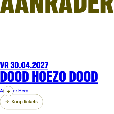
AANRADER
VR 30.04.2027
THEATER
ARENBERG
DOOD HOEZO DOOD
Another Hero
Koop tickets