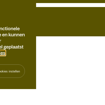
nctionele
te en kunnen
r
l geplaatst
ies
.
okies instellen