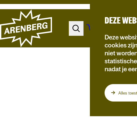
DEZE WEB
Deze websit
cookies zij
niet worde
statistisch
nadat je ee
Programma
Alles toes