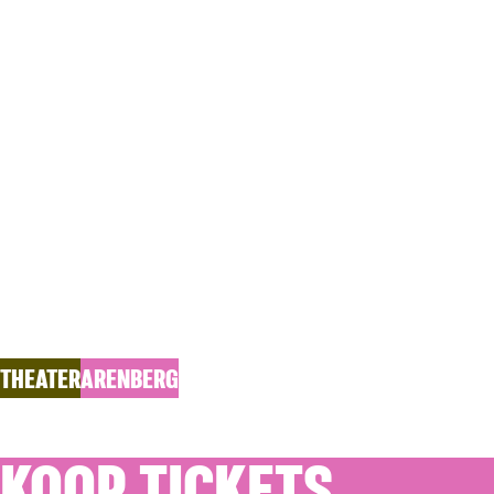
DO 08.10.2026
PELLEAS&
Frank Focketyn & Rashif El Kaoui (Dimitri Leue)
THEATER
ARENBERG
KOOP TICKETS