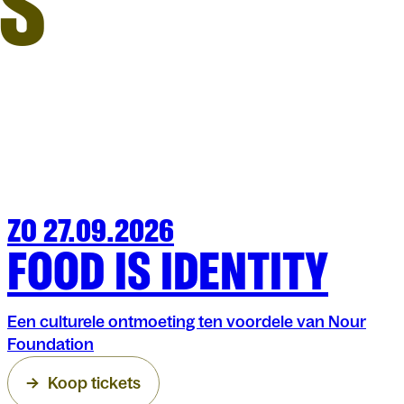
S
ZO 27.09.2026
FAMILIE
ARENBERG
FOOD IS IDENTITY
Een culturele ontmoeting ten voordele van Nour
Foundation
Koop tickets