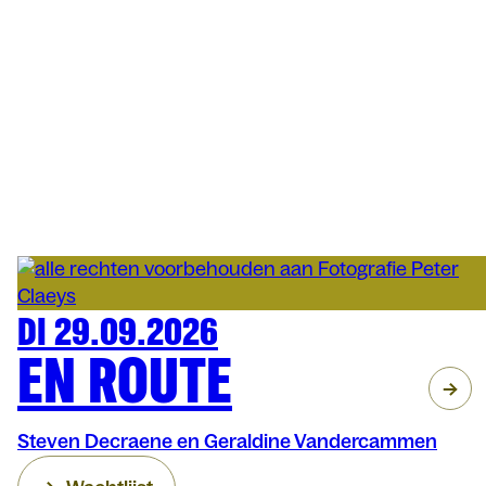
DI 29.09.2026
WOORD
MATINÉE DORÉE
EN ROUTE
Steven Decraene en Geraldine Vandercammen