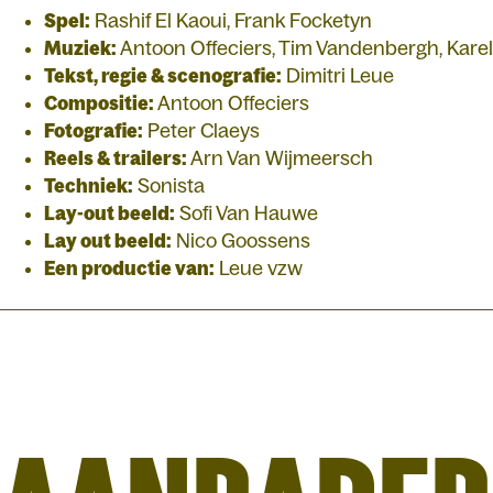
Spel:
Rashif El Kaoui, Frank Focketyn
Muziek:
Antoon Offeciers, Tim Vandenbergh, Kare
Tekst, regie & scenografie:
Dimitri Leue
Compositie:
Antoon Offeciers
Fotografie:
Peter Claeys
Reels & trailers:
Arn Van Wijmeersch
Techniek:
Sonista
Lay-out beeld:
Sofi Van Hauwe
Lay out beeld:
Nico Goossens
Een productie van:
Leue vzw