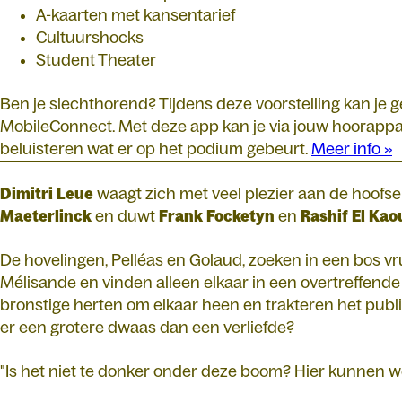
A-kaarten met kansentarief
Cultuurshocks
Student Theater
Ben je slechthorend? Tijdens deze voorstelling kan je
MobileConnect. Met deze app kan je via jouw hoorappar
beluisteren wat er op het podium gebeurt.
Meer info »
Dimitri
Leue
waagt zich met veel plezier aan de hoofse
Maeterlinck
en duwt
Frank
Focketyn
en
Rashif
El
Kao
De hovelingen, Pelléas en Golaud, zoeken in een bos v
Mélisande en vinden alleen elkaar in een overtreffende t
bronstige herten om elkaar heen en trakteren het publi
er een grotere dwaas dan een verliefde?
"Is het niet te donker onder deze boom? Hier kunnen we 