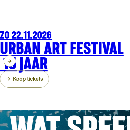
ZO 22.11.2026
FAMILIE
ARENBERG
URBAN ART FESTIVAL
15 JAAR
Koop tickets
WAT SPEE