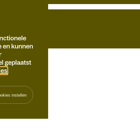
nctionele
te en kunnen
r
l geplaatst
ies
.
okies instellen