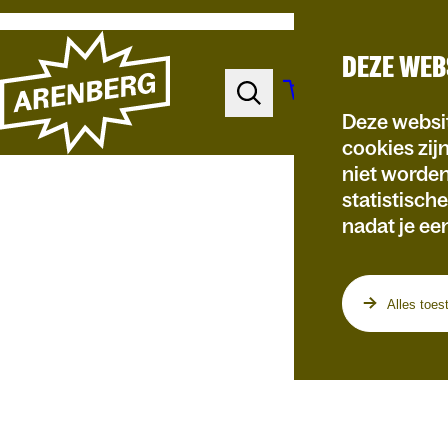
DEZE WEB
Deze websit
cookies zij
niet worde
statistisch
nadat je ee
Programma
Alles toes