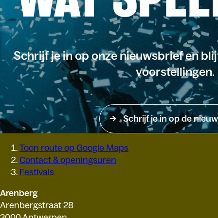
Schrijf je in op onze nieuwsbrief en bli
voorstellingen.
Schrijf je in op de nieuw
Toon route op Google Maps
Contact & openingsuren
Festivals
Arenberg
Arenbergstraat 28
2000 Antwerpen