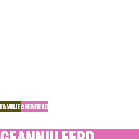
SAMEN TA
FAMILIE
ARENBERG
GEANNULEERD