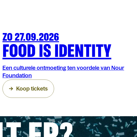
ZO 27.09.2026
FAMILIE
ARENBERG
FOOD IS IDENTITY
Een culturele ontmoeting ten voordele van Nour
Foundation
Koop tickets
LT ER?