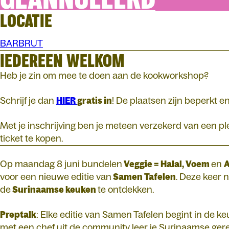
LOCATIE
BARBRUT
IEDEREEN WELKOM
Heb je zin om mee te doen aan de kookworkshop?
Schrijf je dan
HIER
gratis in
! De plaatsen zijn beperkt en
Met je inschrijving ben je meteen verzekerd van een ple
ticket te kopen.
Op maandag 8 juni bundelen
Veggie = Halal, Voem
en
voor een nieuwe editie van
Samen Tafelen
. Deze keer 
de
Surinaamse keuken
te ontdekken.
Preptalk
: Elke editie van Samen Tafelen begint in de 
met een chef uit de community leer je Surinaamse ger