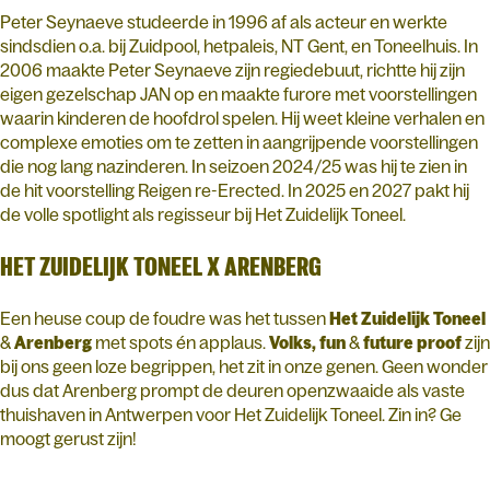
Peter Seynaeve studeerde in 1996 af als acteur en werkte
sindsdien o.a. bij Zuidpool, hetpaleis, NT Gent, en Toneelhuis. In
2006 maakte Peter Seynaeve zijn regiedebuut, richtte hij zijn
eigen gezelschap JAN op en maakte furore met voorstellingen
waarin kinderen de hoofdrol spelen. Hij weet kleine verhalen en
complexe emoties om te zetten in aangrijpende voorstellingen
die nog lang nazinderen. In seizoen 2024/25 was hij te zien in
de hit voorstelling Reigen re-Erected. In 2025 en 2027 pakt hij
de volle spotlight als regisseur bij Het Zuidelijk Toneel.
HET ZUIDELIJK TONEEL X ARENBERG
Een heuse coup de foudre was het tussen
Het Zuidelijk Toneel
&
Arenberg
met spots én applaus.
Volks, fun
&
future proof
zijn
bij ons geen loze begrippen, het zit in onze genen. Geen wonder
dus dat Arenberg prompt de deuren openzwaaide als vaste
thuishaven in Antwerpen voor Het Zuidelijk Toneel. Zin in? Ge
moogt gerust zijn!