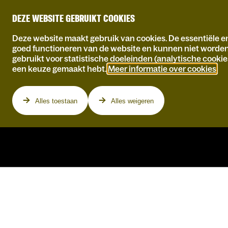
DEZE WEBSITE GEBRUIKT COOKIES
Deze website maakt gebruik van cookies. De essentiële en
goed functioneren van de website en kunnen niet worde
gebruikt voor statistische doeleinden (analytische cookie
een keuze gemaakt hebt.
Meer informatie over cookies
.
Programma
Alles toestaan
Alles weigeren
SAVED GAME – PLAY
THE PAIN AWAY