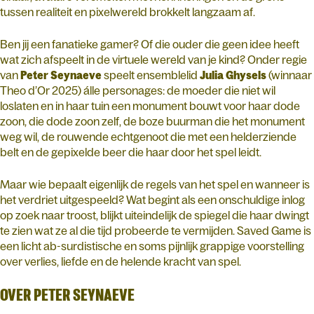
tussen realiteit en pixelwereld brokkelt langzaam af.
Ben jij een fanatieke gamer? Of die ouder die geen idee heeft
wat zich afspeelt in de virtuele wereld van je kind? Onder regie
van
Peter Seynaeve
speelt ensemblelid
Julia Ghysels
(winnaar
Theo d’Or 2025) álle personages: de moeder die niet wil
loslaten en in haar tuin een monument bouwt voor haar dode
zoon, die dode zoon zelf, de boze buurman die het monument
weg wil, de rouwende echtgenoot die met een helderziende
belt en de gepixelde beer die haar door het spel leidt.
Maar wie bepaalt eigenlijk de regels van het spel en wanneer is
het verdriet uitgespeeld? Wat begint als een onschuldige inlog
op zoek naar troost, blijkt uiteindelijk de spiegel die haar dwingt
te zien wat ze al die tijd probeerde te vermijden. Saved Game is
een licht ab-surdistische en soms pijnlijk grappige voorstelling
over verlies, liefde en de helende kracht van spel.
OVER PETER SEYNAEVE