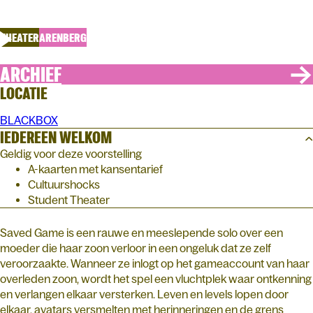
Het Zuidelijk Toneel – Peter Seynaeve
THEATER
ARENBERG
ARCHIEF
LOCATIE
BLACKBOX
IEDEREEN WELKOM
Geldig voor deze voorstelling
A-kaarten met kansentarief
Cultuurshocks
Student Theater
Saved Game is een rauwe en meeslepende solo over een
moeder die haar zoon verloor in een ongeluk dat ze zelf
veroorzaakte. Wanneer ze inlogt op het gameaccount van haar
overleden zoon, wordt het spel een vluchtplek waar ontkenning
en verlangen elkaar versterken. Leven en levels lopen door
elkaar, avatars versmelten met herinneringen en de grens