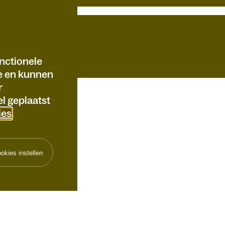
nctionele
te en kunnen
r
l geplaatst
ies
.
okies instellen