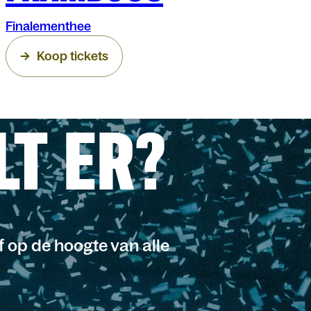
Finalementhee
Koop tickets
LT ER?
jf op de hoogte van alle