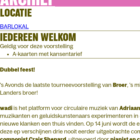
LOCATIE
BARLOKAL
IEDEREEN WELKOM
Geldig voor deze voorstelling
A-kaarten met kansentarief
Dubbel feest!
's Avonds de laatste tourneevoorstelling van
Broer
, 's 
Landers broer!
wadi
is het platform voor circulaire muziek van
Adriaan
muzikanten en geluidskunstenaars experimenteren in 
nieuwe klanken een thuis vinden. Op 14 juni wordt de 
deze ep verschijnen drie nooit eerder uitgebrachte co
componist Craig Shepard
, uitgevoerd door
pianist en