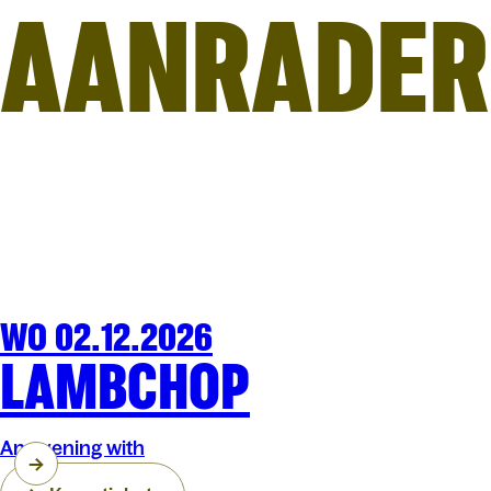
AANRADER
WO 02.12.2026
MUZIEK
OLTCLUB
LAMBCHOP
An evening with