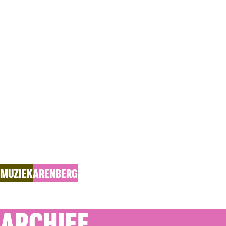
WADI PRE
Release Concert 'December' door Guy Vandromme
MUZIEK
ARENBERG
ARCHIEF