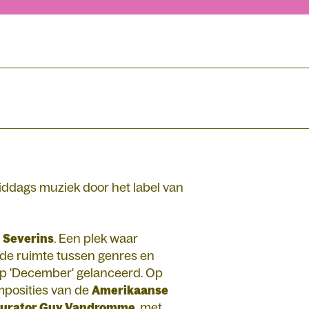
middags muziek door het label van
 Severins
. Een plek waar
de ruimte tussen genres en
ep 'December' gelanceerd. Op
mposities van de
Amerikaanse
 curator Guy Vandromme
, met