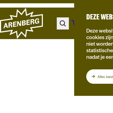
DEZE WEB
Deze websit
cookies zij
niet worde
statistisch
nadat je ee
Programma
Alles toes