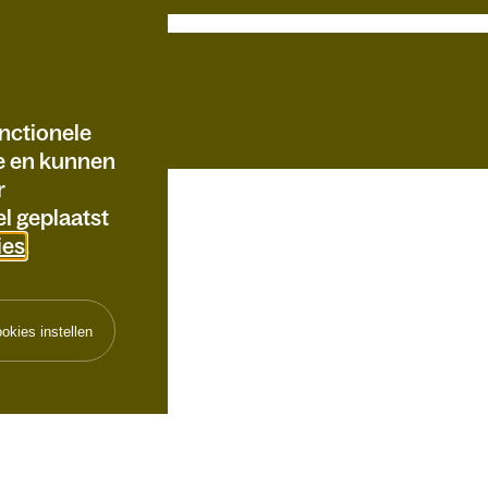
nctionele
te en kunnen
r
l geplaatst
ies
.
okies instellen