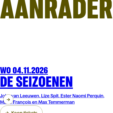
AANRADER
WO 04.11.2026
WOORD
ARENBERG
DE SEIZOENEN
Joke van Leeuwen, Lize Spit, Ester Naomi Perquin,
Marie François en Max Temmerman
Koop tickets