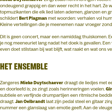
ondeugend grappig en dan weer recht in het hart. Ze 
topmuzikanten die elk lied laten ademen, glanzen en 
schildert
Bert Plagman
met woorden: verhalen vol hum
Kleine vertellingen die je meenemen naar vroeger zonde
Dit is geen concert, maar een namiddag thuiskomen. Ee
je nog meeneuriet lang nadat het doek is gevallen. Een 
even doet stilstaan bij wat blijft, wat raakt en wat ons ve
HET ENSEMBLE
Zangeres
Mieke Duytschaever
draagt de liedjes met ee
en doorleefd is; ze zingt zoals herinneringen voelen.
Gi
subtiele en verfijnde drumpartijen een ritmische beddi
draagt.
Jan Oelbrandt
laat zijn pedal steel en gitaar z
nummer een glanslaag van emotie geeft. Aan de vleuge