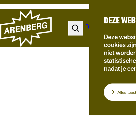
DEZE WEB
Deze websit
cookies zij
niet worde
statistisch
nadat je ee
Programma
Alles toes