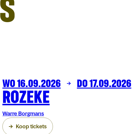
S
WO 16.09.2026
DO 17.09.2026
THEATER
ARENBERG
ROZEKE
Warre Borgmans
Koop tickets