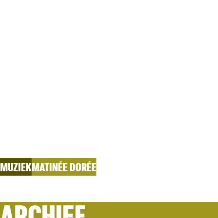
HET MOOIS
Mieke en de Melodiemeesters
MUZIEK
MATINÉE DORÉE
ARCHIEF