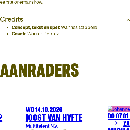
eerste onemanshow.
Credits
Concept, tekst en spel:
Wannes Cappelle
Coach:
Wouter Deprez
AANRADERS
WO 14.10.2026
COMEDY
ARENBERG
2
JOOST VAN HYFTE
DO 07.01
COMEDY
AR
ZA
Multitalent N.V.