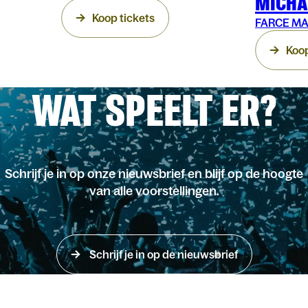
MICHA
Koop tickets
FARCE M
Koop
WAT SPEELT ER?
Schrijf je in op onze nieuwsbrief en blijf op de hoogte
van alle voorstellingen.
Schrijf je in op de nieuwsbrief